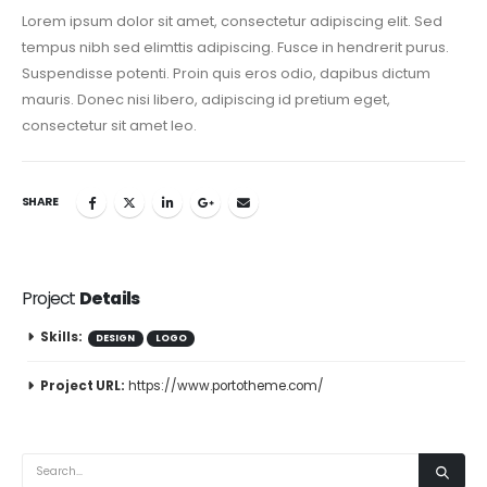
Lorem ipsum dolor sit amet, consectetur adipiscing elit. Sed
tempus nibh sed elimttis adipiscing. Fusce in hendrerit purus.
Suspendisse potenti. Proin quis eros odio, dapibus dictum
mauris. Donec nisi libero, adipiscing id pretium eget,
consectetur sit amet leo.
SHARE
Project
Details
Skills:
DESIGN
LOGO
Project URL:
https://www.portotheme.com/