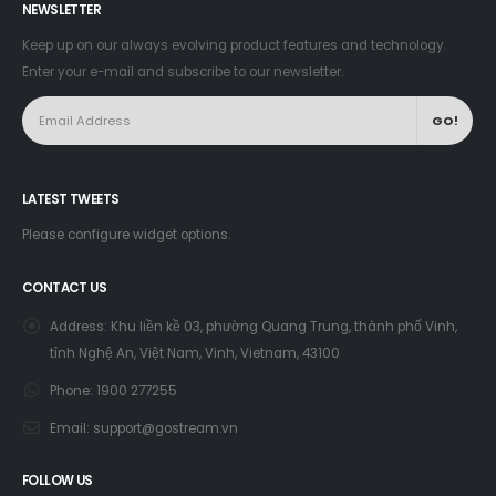
NEWSLETTER
Keep up on our always evolving product features and technology.
Enter your e-mail and subscribe to our newsletter.
LATEST TWEETS
Please configure widget options.
CONTACT US
Address:
Khu liền kề 03, phường Quang Trung, thành phố Vinh,
tỉnh Nghệ An, Việt Nam, Vinh, Vietnam, 43100
Phone:
1900 277255
Email:
support@gostream.vn
FOLLOW US