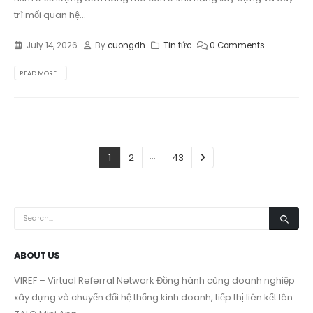
trì mối quan hệ...
July 14, 2026
By
cuongdh
Tin tức
0 Comments
READ MORE...
…
1
2
43
ABOUT US
VIREF – Virtual Referral Network
Đồng hành cùng doanh nghiệp
xây dựng và chuyển đổi hệ thống kinh doanh, tiếp thị liên kết lên