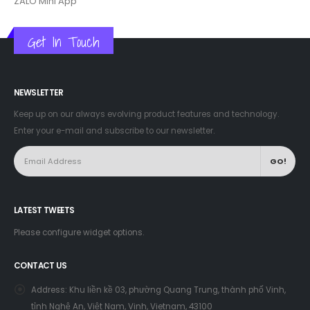
ZALO Mini App
Get In Touch
NEWSLETTER
Keep up on our always evolving product features and technology.
Enter your e-mail and subscribe to our newsletter.
LATEST TWEETS
Please configure widget options.
CONTACT US
Address:
Khu liền kề 03, phường Quang Trung, thành phố Vinh,
tỉnh Nghệ An, Việt Nam, Vinh, Vietnam, 43100