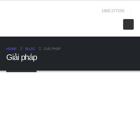
1900 277255
HOME
BLOG
GIẢI PHÁP
Giải pháp