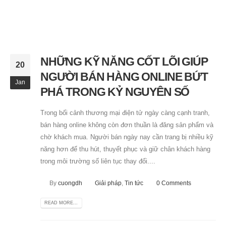
NHỮNG KỸ NĂNG CỐT LÕI GIÚP
20
NGƯỜI BÁN HÀNG ONLINE BỨT
Jan
PHÁ TRONG KỶ NGUYÊN SỐ
Trong bối cảnh thương mại điện tử ngày càng cạnh tranh,
bán hàng online không còn đơn thuần là đăng sản phẩm và
chờ khách mua. Người bán ngày nay cần trang bị nhiều kỹ
năng hơn để thu hút, thuyết phục và giữ chân khách hàng
trong môi trường số liên tục thay đổi....
By
cuongdh
Giải pháp
,
Tin tức
0 Comments
READ MORE...