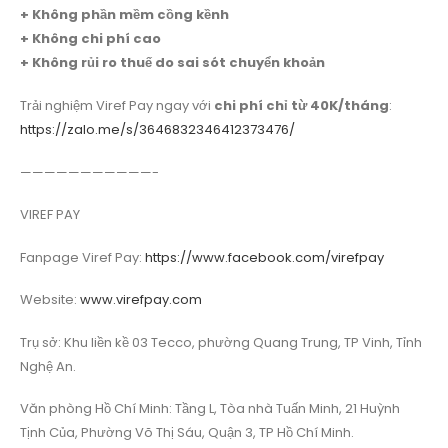
+ Không phần mềm cồng kềnh
+ Không chi phí cao
+ Không rủi ro thuế do sai sót chuyển khoản
Trải nghiệm Viref Pay ngay với
chi phí chỉ từ 40K/tháng
:
https://zalo.me/s/3646832346412373476/
———————————-
VIREF PAY
Fanpage Viref Pay:
https://www.facebook.com/virefpay
Website:
www.virefpay.com
Trụ sở: Khu liền kề 03 Tecco, phường Quang Trung, TP Vinh, Tỉnh
Nghệ An.
Văn phòng Hồ Chí Minh: Tầng L, Tòa nhà Tuấn Minh, 21 Huỳnh
Tịnh Của, Phường Võ Thị Sáu, Quận 3, TP Hồ Chí Minh.