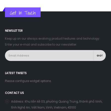
Get In Touch
NEWSLETTER
Keep up on our always evolving product features and technology.
Enter your e-mail and subscribe to our newsletter.
LATEST TWEETS
Please configure widget options.
CONTACT US
Address:
Khu liền kề 03, phường Quang Trung, thành phố Vinh,
tỉnh Nghệ An, Việt Nam, Vinh, Vietnam, 43100