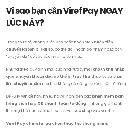
Vì sao bạn cần Viref Pay NGAY
LÚC NÀY?
Trong thực tế, không ít lần bạn hoặc nhân viên
nhận tiền
chuyển khoản bị sai số
, có thể do khách gõ nhầm hoặc cố ý
“chuyển dư” để yêu cầu nhận lại tiền mặt.
Nhưng
theo quy định mới của nhà nước,
mọi khoản thu nhập
qua chuyển khoản đều có thể bị truy thu thuế
, kể cả phần
tiền
chuyển nhầm
nếu bạn không có công cụ xác nhận rõ ràng.
Để xử lý vấn đề này, nhiều người nghĩ đến các
phần mềm bán
hàng tích hợp QR thanh toán tự động
– nhưng giá thành
thường khá cao và khó tiếp cận với các shop vừa và nhỏ.
Viref Pay chính là lựa chọn thay thế thông minh: