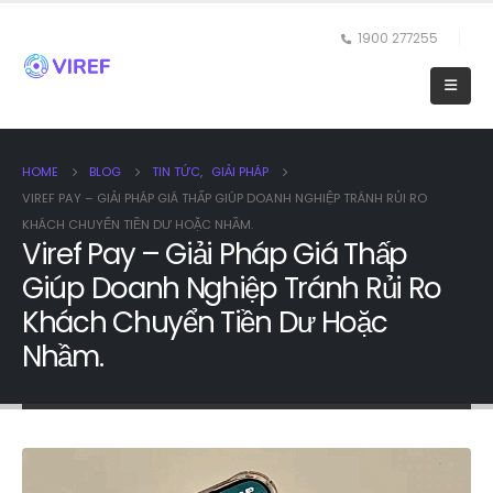
1900 277255
HOME
BLOG
TIN TỨC
,
GIẢI PHÁP
VIREF PAY – GIẢI PHÁP GIÁ THẤP GIÚP DOANH NGHIỆP TRÁNH RỦI RO
KHÁCH CHUYỂN TIỀN DƯ HOẶC NHẦM.
Viref Pay – Giải Pháp Giá Thấp
Giúp Doanh Nghiệp Tránh Rủi Ro
Khách Chuyển Tiền Dư Hoặc
Nhầm.