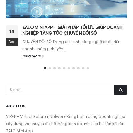
MINI APP TRÊN ZALO – SỰ KẾT HỢP GIỮA MẠNG
06
XÃ HỘI VÀ THƯƠNG MẠI ĐIỆN TỬ
Trong thời đại số, nơi người dùng mong muốn mọi trải
Oct
nghiệm...
read more
ABOUT US
VIREF – Virtual Referral Network
Đồng hành cùng doanh nghiệp
xây dựng và chuyển đổi hệ thống kinh doanh, tiếp thị liên kết lên
ZALO Mini App