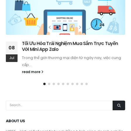
7 Nguyên Tắc Quản Lý Nhân Sự Giúp Tối Ưu Hóa
28
Doanh Nghiệp
Quản lý nhân sự là nền tảng thiết yếu để các tổ...
Jun
read more
ABOUT US
VIREF – Virtual Referral Network
Đồng hành cùng doanh nghiệp