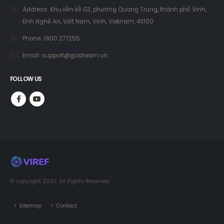
tỉnh Nghệ An, Việt Nam, Vinh, Vietnam, 43100
Phone:
1900 277255
Email:
support@gostream.vn
FOLLOW US
© copyright 2022. All Rights Reserved.
Sitemap
Contact