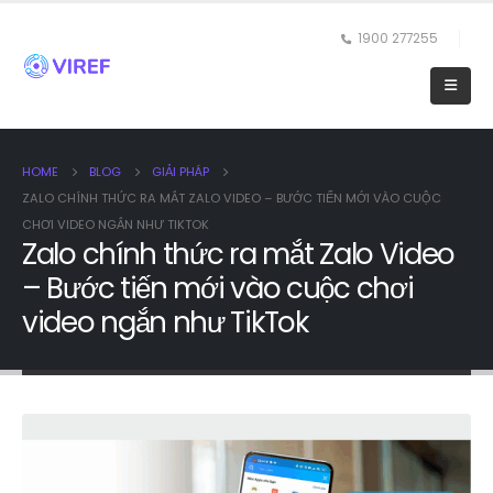
1900 277255
HOME
BLOG
GIẢI PHÁP
ZALO CHÍNH THỨC RA MẮT ZALO VIDEO – BƯỚC TIẾN MỚI VÀO CUỘC
CHƠI VIDEO NGẮN NHƯ TIKTOK
Zalo chính thức ra mắt Zalo Video
– Bước tiến mới vào cuộc chơi
video ngắn như TikTok