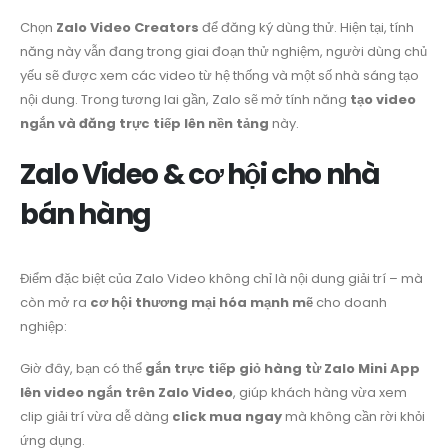
Chọn
Zalo Video Creators
để đăng ký dùng thử. Hiện tại, tính
năng này vẫn đang trong giai đoạn thử nghiệm, người dùng chủ
yếu sẽ được xem các video từ hệ thống và một số nhà sáng tạo
nội dung. Trong tương lai gần, Zalo sẽ mở tính năng
tạo video
ngắn và đăng trực tiếp lên nền tảng
này.
Zalo Video & cơ hội cho nhà
bán hàng
Điểm đặc biệt của Zalo Video không chỉ là nội dung giải trí – mà
còn mở ra
cơ hội thương mại hóa mạnh mẽ
cho doanh
nghiệp:
Giờ đây, bạn có thể
gắn trực tiếp giỏ hàng từ Zalo Mini App
lên video ngắn trên Zalo Video
, giúp khách hàng vừa xem
clip giải trí vừa dễ dàng
click mua ngay
mà không cần rời khỏi
ứng dụng.