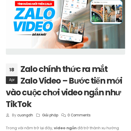
Zalo chính thức ra mắt
18
Zalo Video – Bước tiến mới
Apr
vào cuộc chơi video ngắn như
TikTok
By
cuongdh
Giải pháp
0 Comments
Trong vài năm trở lại đây,
video ngắn
đã trở thành xu hướng