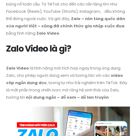
bùng nổ toàn cầu. Từ TikTok cho đến các nền tảng lớn như
Facebook (Reels), YouTube (Shorts), Instagram,… đều không
thể đứng ngoài cuộc. Và giờ đây,
Zalo – nền tảng quốc dân
của người Việt – cũng đã chính thức gia nhập cuộc đua
bằng tính năng
Zalo Video
.
Zalo Video là gì?
Zalo Video
là tính năng mới tích hợp ngay trong ứng dụng
Zalo, cho phép người dùng xem và tương tác với các
video
clip ngắn dạng dọc
, tương tự như trải nghiệm trên TikTok. Đây
là một phần trong chiến lược mở rộng hệ sinh thái của Zalo,
hướng tới
nội dung ngắn – dễ xem – dễ lan truyền
.