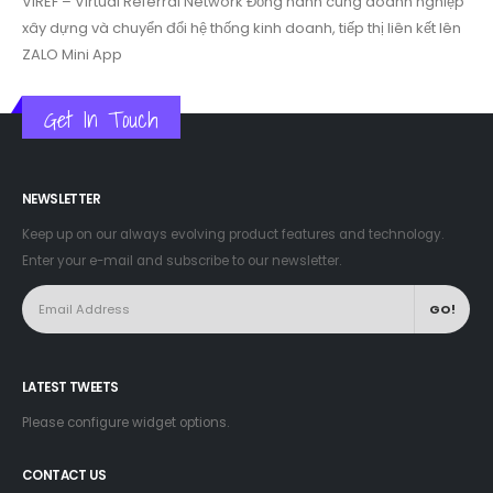
xây dựng và chuyển đổi hệ thống kinh doanh, tiếp thị liên kết lên
ZALO Mini App
Get In Touch
NEWSLETTER
Keep up on our always evolving product features and technology.
Enter your e-mail and subscribe to our newsletter.
LATEST TWEETS
Please configure widget options.
CONTACT US
Address:
Khu liền kề 03, phường Quang Trung, thành phố Vinh,