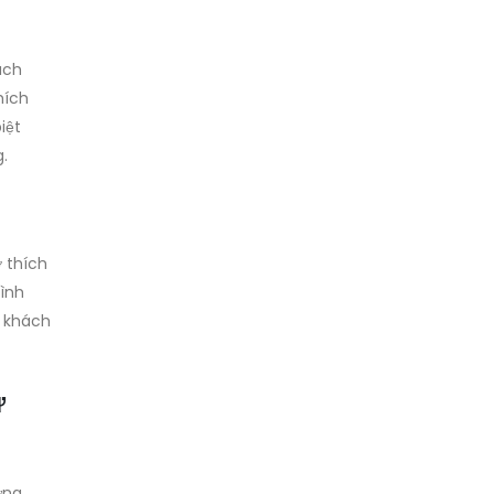
ách
hích
iệt
.
 thích
ình
p khách
ừ
ững