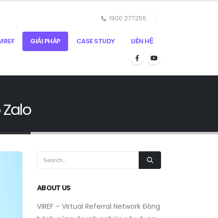
1900 277255
IREF
GIẢI PHÁP
CASE STUDY
LIÊN HỆ
 Zalo
ABOUT US
VIREF – Virtual Referral Network
Đồng