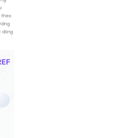
ừ
ể theo
 năng
t động