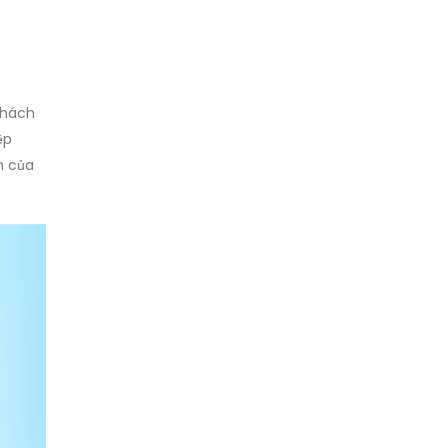
khách
ệp
h của