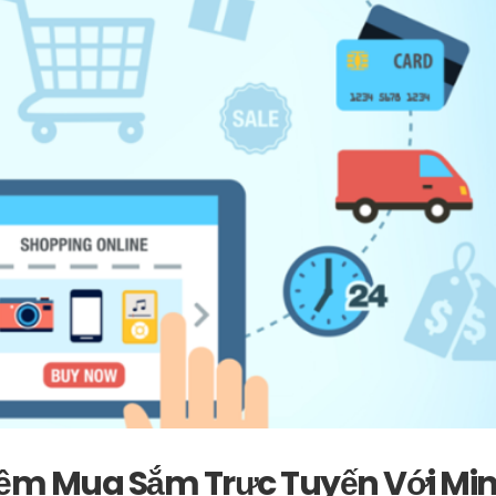
iệm Mua Sắm Trực Tuyến Với Min