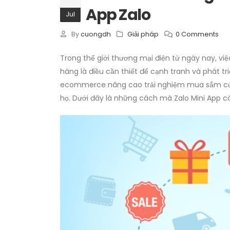
App Zalo
Jul
By
cuongdh
Giải pháp
0 Comments
Trong thế giới thương mại điện tử ngày nay, v
hàng là điều cần thiết để cạnh tranh và phát t
ecommerce nâng cao trải nghiệm mua sắm của 
họ. Dưới đây là những cách mà Zalo Mini App có