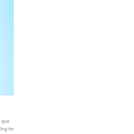
g qua
ông tin