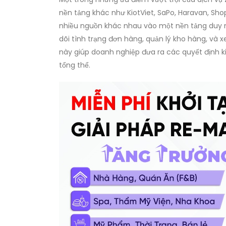
nền tảng khác như KiotViet, SaPo, Haravan, Sho
nhiều nguồn khác nhau vào một nền tảng duy nh
dõi tình trạng đơn hàng, quản lý kho hàng, và
này giúp doanh nghiệp đưa ra các quyết định ki
tổng thể.