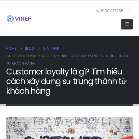
1900 277255
HOME
BLOG
GIẢI PHÁP
CUSTOMER LOYALTY LÀ GÌ? TÌM HIỂU CÁCH XÂY DỰNG SỰ TRUNG THÀNH
TỪ KHÁCH HÀNG
Customer loyalty là gì? Tìm hiểu
cách xây dựng sự trung thành từ
khách hàng