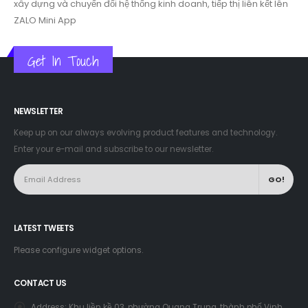
xây dựng và chuyển đổi hệ thống kinh doanh, tiếp thị liên kết lên
ZALO Mini App
Get In Touch
NEWSLETTER
Keep up on our always evolving product features and technology.
Enter your e-mail and subscribe to our newsletter.
LATEST TWEETS
Please configure widget options.
CONTACT US
Address:
Khu liền kề 03, phường Quang Trung, thành phố Vinh,