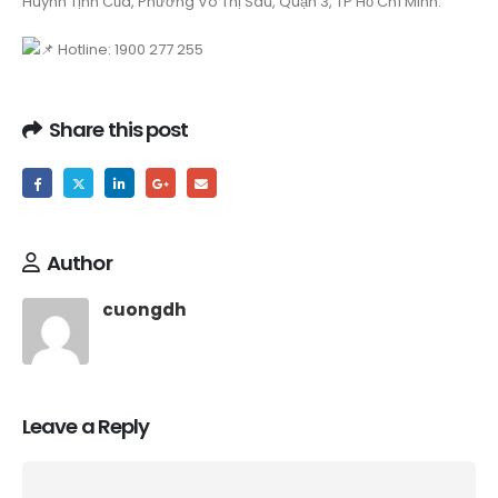
Huỳnh Tịnh Của, Phường Võ Thị Sáu, Quận 3, TP Hồ Chí Minh.
Hotline: 1900 277 255
Share this post
Author
cuongdh
Leave a Reply