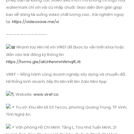
phép bạn tải xuống các video yêu thích mà không có logo hay
watermark chỉ với vài cú nhấp chuột. Giao diện đơn giản giúp
bạn dễ dàng tải xuống video chất lượng cao , trải nghiệm ngay
tại:
https://videosave.me/vi
———————————-
Nhanh tay liên hệ với VIREF để được tư vấn triển khai hoặc
điền vào link đăng ký thông tin:
https://forms.gle/aKLHfenmrhNmqfEJ6
VIREF – Đồng hành cùng doanh nghiệp xây dựng và chuyển đổi
Hệ thống kinh doanh, tiếp thị liên kết lên Zalo Mini App
Website:
www.viref.co
Trụ sở: Khu liền kề 03 Tecco, phường Quang Trung, TP Vinh,
Tỉnh Nghệ An.
Văn phòng Hồ Chí Minh: Tầng L, Tòa nhà Tuấn Minh, 21