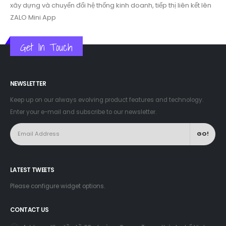
xây dựng và chuyển đổi hệ thống kinh doanh, tiếp thị liên kết lên
ZALO Mini App
Get In Touch
NEWSLETTER
Keep up on our always evolving product features and technology.
Enter your e-mail and subscribe to our newsletter.
LATEST TWEETS
Please configure widget options.
CONTACT US