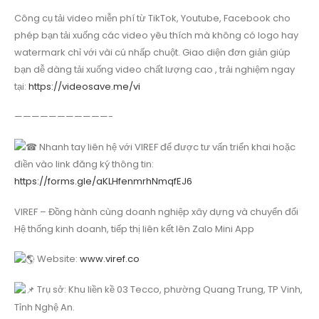
Công cụ tải video miễn phí từ TikTok, Youtube, Facebook cho
phép bạn tải xuống các video yêu thích mà không có logo hay
watermark chỉ với vài cú nhấp chuột. Giao diện đơn giản giúp
bạn dễ dàng tải xuống video chất lượng cao , trải nghiệm ngay
tại:
https://videosave.me/vi
———————————-
Nhanh tay liên hệ với VIREF để được tư vấn triển khai hoặc
điền vào link đăng ký thông tin:
https://forms.gle/aKLHfenmrhNmqfEJ6
VIREF – Đồng hành cùng doanh nghiệp xây dựng và chuyển đổi
Hệ thống kinh doanh, tiếp thị liên kết lên Zalo Mini App
Website:
www.viref.co
Trụ sở: Khu liền kề 03 Tecco, phường Quang Trung, TP Vinh,
Tỉnh Nghệ An.