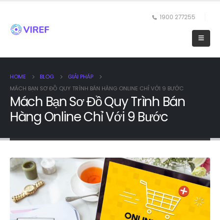
1900 277255
HOME
BLOG
GIẢI PHÁP
MÁCH BẠN SƠ ĐỒ QUY TRÌNH BÁN HÀNG ONLINE CHỈ VỚI 9 BƯỚC
Mách Bạn Sơ Đồ Quy Trình Bán
Hàng Online Chỉ Với 9 Bước