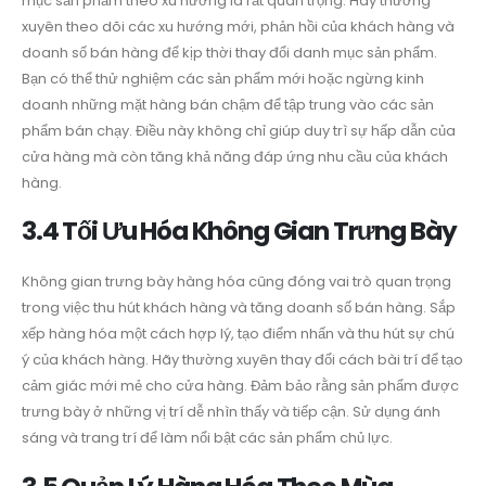
mục sản phẩm theo xu hướng là rất quan trọng. Hãy thường
xuyên theo dõi các xu hướng mới, phản hồi của khách hàng và
doanh số bán hàng để kịp thời thay đổi danh mục sản phẩm.
Bạn có thể thử nghiệm các sản phẩm mới hoặc ngừng kinh
doanh những mặt hàng bán chậm để tập trung vào các sản
phẩm bán chạy. Điều này không chỉ giúp duy trì sự hấp dẫn của
cửa hàng mà còn tăng khả năng đáp ứng nhu cầu của khách
hàng.
3.4 Tối Ưu Hóa Không Gian Trưng Bày
Không gian trưng bày hàng hóa cũng đóng vai trò quan trọng
trong việc thu hút khách hàng và tăng doanh số bán hàng. Sắp
xếp hàng hóa một cách hợp lý, tạo điểm nhấn và thu hút sự chú
ý của khách hàng. Hãy thường xuyên thay đổi cách bài trí để tạo
cảm giác mới mẻ cho cửa hàng. Đảm bảo rằng sản phẩm được
trưng bày ở những vị trí dễ nhìn thấy và tiếp cận. Sử dụng ánh
sáng và trang trí để làm nổi bật các sản phẩm chủ lực.