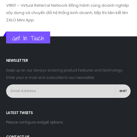
VIREF – Virtual Referral Network
Đồng hành cùng doanh nghiệp
xây dựng và chuyển đổi hệ thống kinh doanh, tiếp thị liên kết lên
ZALO Mini App
Get In Touch
NEWSLETTER
Keep up on our always evolving product features and technology.
Enter your e-mail and subscribe to our newsletter.
LATEST TWEETS
Please configure widget options.