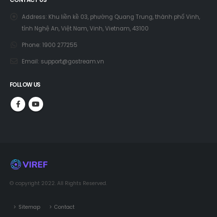
CONTACT US
Address:
Khu liền kề 03, phường Quang Trung, thành phố Vinh,
tỉnh Nghệ An, Việt Nam, Vinh, Vietnam, 43100
Phone:
1900 277255
Email:
support@gostream.vn
FOLLOW US
© copyright 2022. All Rights Reserved.
Sitemap
Contact