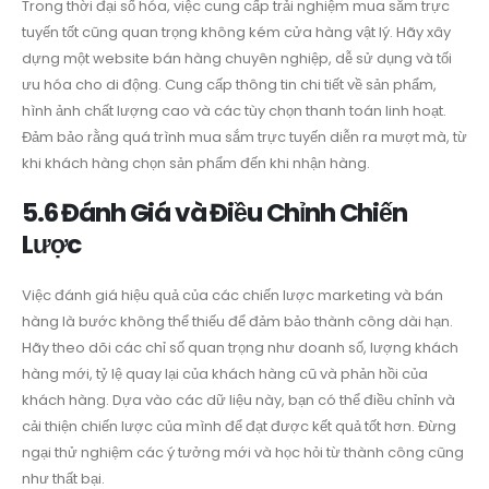
Trong thời đại số hóa, việc cung cấp trải nghiệm mua sắm trực
tuyến tốt cũng quan trọng không kém cửa hàng vật lý. Hãy xây
dựng một website bán hàng chuyên nghiệp, dễ sử dụng và tối
ưu hóa cho di động. Cung cấp thông tin chi tiết về sản phẩm,
hình ảnh chất lượng cao và các tùy chọn thanh toán linh hoạt.
Đảm bảo rằng quá trình mua sắm trực tuyến diễn ra mượt mà, từ
khi khách hàng chọn sản phẩm đến khi nhận hàng.
5.6 Đánh Giá và Điều Chỉnh Chiến
Lược
Việc đánh giá hiệu quả của các chiến lược marketing và bán
hàng là bước không thể thiếu để đảm bảo thành công dài hạn.
Hãy theo dõi các chỉ số quan trọng như doanh số, lượng khách
hàng mới, tỷ lệ quay lại của khách hàng cũ và phản hồi của
khách hàng. Dựa vào các dữ liệu này, bạn có thể điều chỉnh và
cải thiện chiến lược của mình để đạt được kết quả tốt hơn. Đừng
ngại thử nghiệm các ý tưởng mới và học hỏi từ thành công cũng
như thất bại.