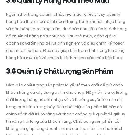
3.5 Quản Lý Hàng Hóa Theo Mùa
Ngành thời trang có tính chất theo mùa rõ rệt, vì vậy, quản lý
hàng hóa theo mùa là rất quan trọng. Lên kế hoạch nhập hàng
và bán hàng theo từng mùa, dự đoán nhu cầu của khách hàng
để chuẩn bị hàng hóa phù hợp. Sau mỗi mùa, đánh giá lại
doanh số và tồn kho để rút kinh nghiệm và điều chỉnh kế hoạch
cho mùa tiếp theo. Điều này giúp bạn tránh tình trạng tồn đọng
hàng hóa mùa cũ và chuẩn bị tốt hơn cho các mùa tiếp theo.
3.6 Quản Lý Chất Lượng Sản Phẩm
Đảm bảo chất lượng sản phẩm là yếu tố then chốt để giữ chân
khách hàng và xây dựng uy tín cho shop. Hãy kiểm tra kỹ lưỡng
chất lượng hàng hóa khi nhập về và thường xuyên kiểm tra lại
trong quá trình trưng bày. Nếu phát hiện sản phẩm lỗi, hãy có
chính sách đổi trả rõ ràng và nhanh chóng giải quyết để giữ uy
tín và sự hài lòng của khách hàng. Chất lượng sản phẩm tốt
không chỉ giúp tăng doanh số mà còn tạo niềm tin cho khách