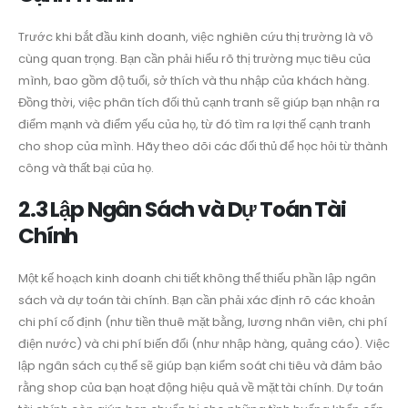
Trước khi bắt đầu kinh doanh, việc nghiên cứu thị trường là vô
cùng quan trọng. Bạn cần phải hiểu rõ thị trường mục tiêu của
mình, bao gồm độ tuổi, sở thích và thu nhập của khách hàng.
Đồng thời, việc phân tích đối thủ cạnh tranh sẽ giúp bạn nhận ra
điểm mạnh và điểm yếu của họ, từ đó tìm ra lợi thế cạnh tranh
cho shop của mình. Hãy theo dõi các đối thủ để học hỏi từ thành
công và thất bại của họ.
2.3 Lập Ngân Sách và Dự Toán Tài
Chính
Một kế hoạch kinh doanh chi tiết không thể thiếu phần lập ngân
sách và dự toán tài chính. Bạn cần phải xác định rõ các khoản
chi phí cố định (như tiền thuê mặt bằng, lương nhân viên, chi phí
điện nước) và chi phí biến đổi (như nhập hàng, quảng cáo). Việc
lập ngân sách cụ thể sẽ giúp bạn kiểm soát chi tiêu và đảm bảo
rằng shop của bạn hoạt động hiệu quả về mặt tài chính. Dự toán