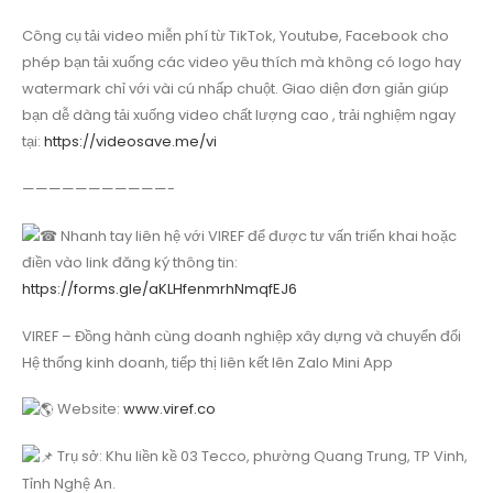
Công cụ tải video miễn phí từ TikTok, Youtube, Facebook cho
phép bạn tải xuống các video yêu thích mà không có logo hay
watermark chỉ với vài cú nhấp chuột. Giao diện đơn giản giúp
bạn dễ dàng tải xuống video chất lượng cao , trải nghiệm ngay
tại:
https://videosave.me/vi
———————————-
Nhanh tay liên hệ với VIREF để được tư vấn triển khai hoặc
điền vào link đăng ký thông tin:
https://forms.gle/aKLHfenmrhNmqfEJ6
VIREF – Đồng hành cùng doanh nghiệp xây dựng và chuyển đổi
Hệ thống kinh doanh, tiếp thị liên kết lên Zalo Mini App
Website:
www.viref.co
Trụ sở: Khu liền kề 03 Tecco, phường Quang Trung, TP Vinh,
Tỉnh Nghệ An.