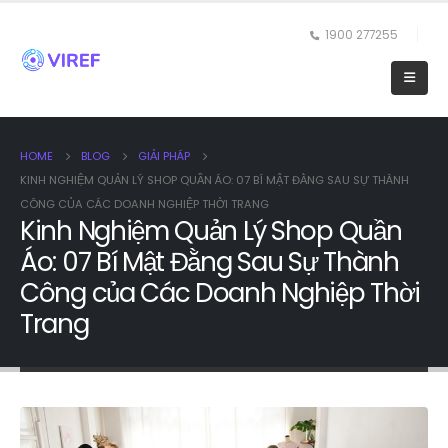
1900 277255
HOME
BLOG
GIẢI PHÁP
KINH NGHIỆM QUẢN LÝ SHOP QUẦN ÁO: 07 BÍ MẬT ĐẰNG SAU SỰ THÀNH
CÔNG CỦA CÁC DOANH NGHIỆP THỜI TRANG
Kinh Nghiệm Quản Lý Shop Quần
Áo: 07 Bí Mật Đằng Sau Sự Thành
Công của Các Doanh Nghiệp Thời
Trang