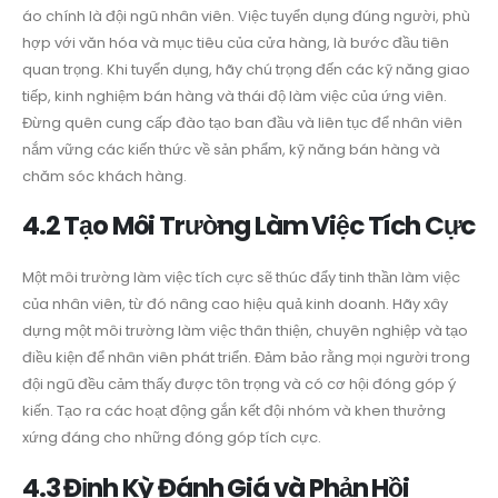
áo chính là đội ngũ nhân viên. Việc tuyển dụng đúng người, phù
hợp với văn hóa và mục tiêu của cửa hàng, là bước đầu tiên
quan trọng. Khi tuyển dụng, hãy chú trọng đến các kỹ năng giao
tiếp, kinh nghiệm bán hàng và thái độ làm việc của ứng viên.
Đừng quên cung cấp đào tạo ban đầu và liên tục để nhân viên
nắm vững các kiến thức về sản phẩm, kỹ năng bán hàng và
chăm sóc khách hàng.
4.2 Tạo Môi Trường Làm Việc Tích Cực
Một môi trường làm việc tích cực sẽ thúc đẩy tinh thần làm việc
của nhân viên, từ đó nâng cao hiệu quả kinh doanh. Hãy xây
dựng một môi trường làm việc thân thiện, chuyên nghiệp và tạo
điều kiện để nhân viên phát triển. Đảm bảo rằng mọi người trong
đội ngũ đều cảm thấy được tôn trọng và có cơ hội đóng góp ý
kiến. Tạo ra các hoạt động gắn kết đội nhóm và khen thưởng
xứng đáng cho những đóng góp tích cực.
4.3 Định Kỳ Đánh Giá và Phản Hồi