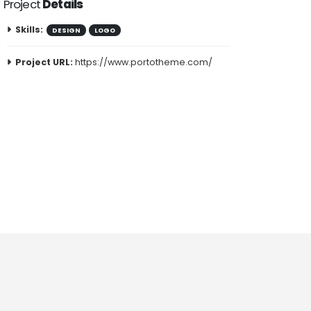
Project
Details
Skills:
DESIGN
LOGO
Project URL:
https://www.portotheme.com/