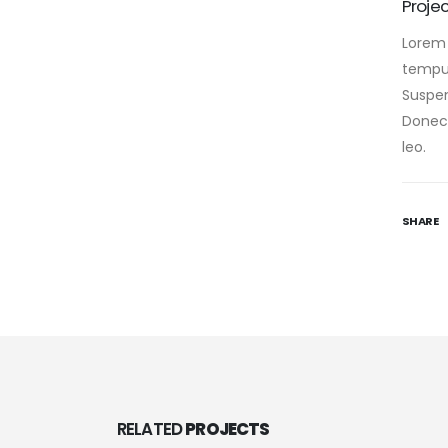
Proje
Lorem 
tempus
Suspen
Donec 
leo.
SHARE
RELATED
PROJECTS