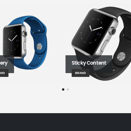
lery
Sticky Content
AND
BRAND