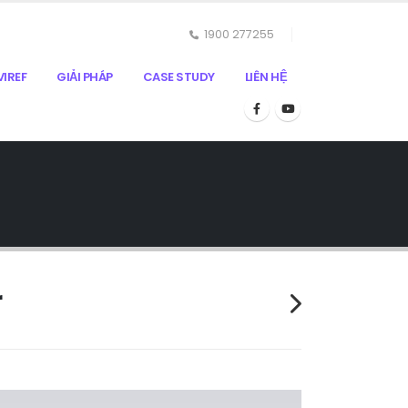
1900 277255
IREF
GIẢI PHÁP
CASE STUDY
LIÊN HỆ
r