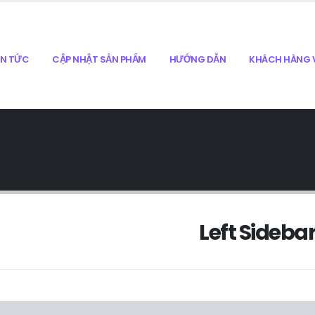
IN TỨC
CẬP NHẬT SẢN PHẨM
HƯỚNG DẪN
KHÁCH HÀNG V
Left Sideba