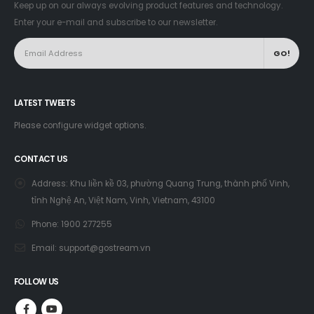
Keep up on our always evolving product features and technology.
Enter your e-mail and subscribe to our newsletter.
LATEST TWEETS
Please configure widget options.
CONTACT US
Address:
Khu liền kề 03, phường Quang Trung, thành phố Vinh,
tỉnh Nghệ An, Việt Nam, Vinh, Vietnam, 43100
Phone:
1900 277255
Email:
support@gostream.vn
FOLLOW US