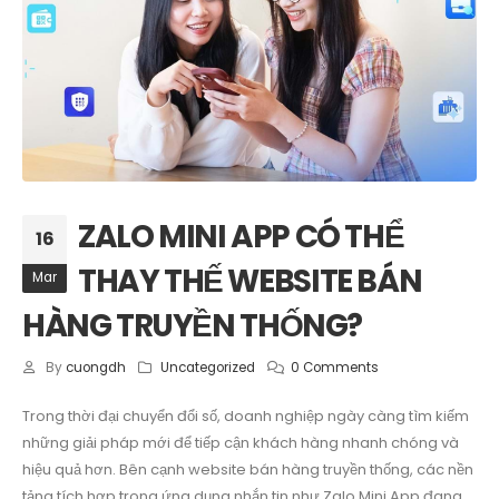
ZALO MINI APP CÓ THỂ
16
THAY THẾ WEBSITE BÁN
Mar
HÀNG TRUYỀN THỐNG?
By
cuongdh
Uncategorized
0 Comments
Trong thời đại chuyển đổi số, doanh nghiệp ngày càng tìm kiếm
những giải pháp mới để tiếp cận khách hàng nhanh chóng và
hiệu quả hơn. Bên cạnh website bán hàng truyền thống, các nền
tảng tích hợp trong ứng dụng nhắn tin như Zalo Mini App đang