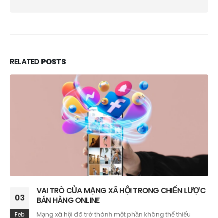
RELATED
POSTS
BÁN HÀNG ONLINE THỜI NAY: CÒN DỄ KIẾM TIỀN
22
HAY CẦN HƯỚNG ĐI MỚI?
Bán hàng online từng được xem là “mỏ vàng” khi chỉ
Jan