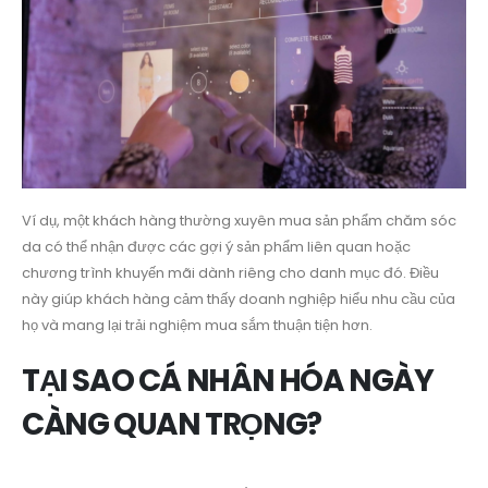
Ví dụ, một khách hàng thường xuyên mua sản phẩm chăm sóc
da có thể nhận được các gợi ý sản phẩm liên quan hoặc
chương trình khuyến mãi dành riêng cho danh mục đó. Điều
này giúp khách hàng cảm thấy doanh nghiệp hiểu nhu cầu của
họ và mang lại trải nghiệm mua sắm thuận tiện hơn.
TẠI SAO CÁ NHÂN HÓA NGÀY
CÀNG QUAN TRỌNG?