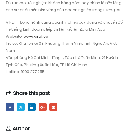
Đầu tư vào trải nghiệm khách hàng hôm nay chính là nền tảng
cho sự phát triển bền vững của doanh nghiệp trong tương lai.
VIREF – Đồng hành cùng doanh nghiệp xây dựng và chuyển đổi
Hệ thống kinh doanh, tiếp thị liên kết lên Zalo Mini App
Website:
www.viref.co
Trụ sở: Khu liền kề 03, Phường Thành Vinh, Tỉnh Nghệ An, Việt
Nam
Văn phòng Hồ Chí Minh: Tầng L, Tòa nhà Tuấn Minh, 21 Huỳnh
Tịnh Của, Phường Xuân Hòa, TP Hồ Chí Minh.
Hotline: 1900 277 255
Share this post
Author