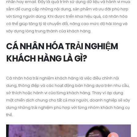
nhắn hay email. Đây là quá trình sử dụng dữ liệu và hành vi mua
sắm để cung cấp những nội dung, sản phẩm và ưu đãi phù hợp
với từng người dùng. Khi được triển khai hiệu quả, cá nhân hóa
có thể giúp tăng tỷ lệ chuyển đổi, nâng cao mức độ hài lòng và
xây dựng lòng trung thành của khách hàng.
CÁ NHÂN HÓA TRẢI NGHIỆM
KHÁCH HÀNG LÀ GÌ?
Cá nhân hóa trải nghiệm khách hàng là việc điều chỉnh nội
dung, thông điệp và các hoạt động bán hàng dựa trên nhu cầu,
sở thích hoặc hành vi của từng khách hàng. Thay vì áp dụng
một chiến dịch chung cho tất cả mọi người, doanh nghiệp sẽ xây
dựng những trải nghiệm phù hợp với từng nhóm khách hàng cụ
thể.