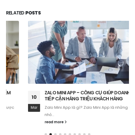
RELATED
POSTS
ZALO MINI APP – CÔNG CỤ GIÚP DOANH NGHIỆP
10
TIẾP CẬN HÀNG TRIỆU KHÁCH HÀNG
Zalo Mini App là gì? Zalo Mini App là những ứng dụng
Mar
nhỏ...
read more