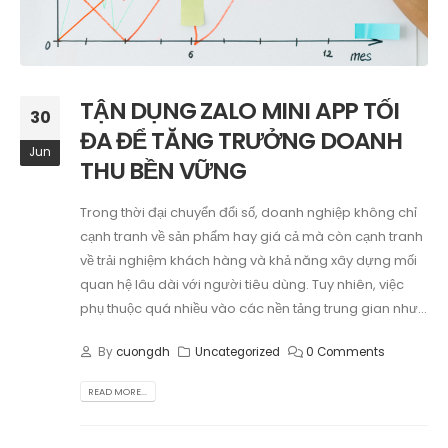
TẬN DỤNG ZALO MINI APP TỐI
30
ĐA ĐỂ TĂNG TRƯỞNG DOANH
Jun
THU BỀN VỮNG
Trong thời đại chuyển đổi số, doanh nghiệp không chỉ
cạnh tranh về sản phẩm hay giá cả mà còn cạnh tranh
về trải nghiệm khách hàng và khả năng xây dựng mối
quan hệ lâu dài với người tiêu dùng. Tuy nhiên, việc
phụ thuộc quá nhiều vào các nền tảng trung gian như...
By
cuongdh
Uncategorized
0 Comments
READ MORE...