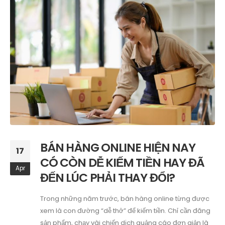
BÁN HÀNG ONLINE HIỆN NAY
17
CÓ CÒN DỄ KIẾM TIỀN HAY ĐÃ
Apr
ĐẾN LÚC PHẢI THAY ĐỔI?
Trong những năm trước, bán hàng online từng được
xem là con đường “dễ thở” để kiếm tiền. Chỉ cần đăng
sản phẩm, chạy vài chiến dịch quảng cáo đơn giản là