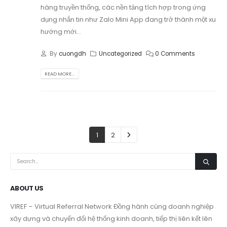
hàng truyền thống, các nền tảng tích hợp trong ứng
dụng nhắn tin như Zalo Mini App đang trở thành một xu
hướng mới...
By
cuongdh
Uncategorized
0 Comments
READ MORE...
1
2
ABOUT US
VIREF – Virtual Referral Network
Đồng hành cùng doanh nghiệp
xây dựng và chuyển đổi hệ thống kinh doanh, tiếp thị liên kết lên