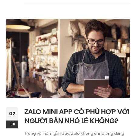
ZALO MINI APP CÓ PHÙ HỢP VỚI
02
NGƯỜI BÁN NHỎ LẺ KHÔNG?
Jul
Trong vài năm gần đây, Zalo không chỉ là ứng dụng