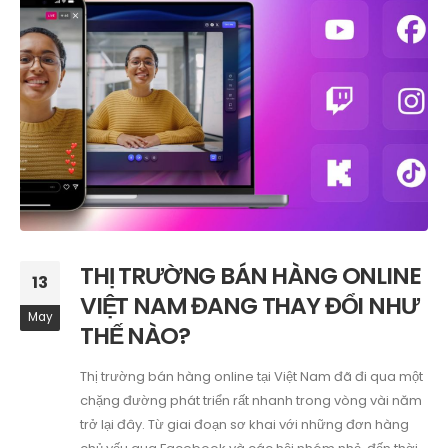
THỊ TRƯỜNG BÁN HÀNG ONLINE
13
VIỆT NAM ĐANG THAY ĐỔI NHƯ
May
THẾ NÀO?
Thị trường bán hàng online tại Việt Nam đã đi qua một
chặng đường phát triển rất nhanh trong vòng vài năm
trở lại đây. Từ giai đoạn sơ khai với những đơn hàng