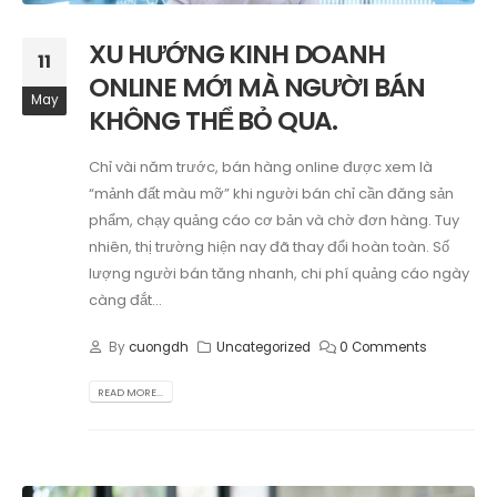
XU HƯỚNG KINH DOANH
11
ONLINE MỚI MÀ NGƯỜI BÁN
May
KHÔNG THỂ BỎ QUA.
Chỉ vài năm trước, bán hàng online được xem là
“mảnh đất màu mỡ” khi người bán chỉ cần đăng sản
phẩm, chạy quảng cáo cơ bản và chờ đơn hàng. Tuy
nhiên, thị trường hiện nay đã thay đổi hoàn toàn. Số
lượng người bán tăng nhanh, chi phí quảng cáo ngày
càng đắt...
By
cuongdh
Uncategorized
0 Comments
READ MORE...