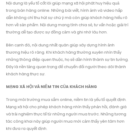
Nội dung là yếu tố cốt lõi giúp mạng xã hội phát huy hiệu quả
trong bán hàng online. Những bài viết, hình ảnh và video hấp
dẫn không chỉ thu hút sự chú ý mà còn giúp khách hàng hiểu rõ
hơn về sản phẩm. Nội dung mang tính chia sẻ, tư vấn hoặc giải trí
thường dễ tạo được sự đồng cảm và ghi nhớ lâu hơn.
Bên cạnh đó, nội dung nhất quán giúp xây dựng hình ảnh
thương hiệu rõ ràng. Khi khách hàng thường xuyên nhìn thấy
những thông điệp quen thuộc, họ sẽ dần hình thành sự tin tưởng.
Đây là nền tảng quan trọng để chuyển đổi người theo dõi thành
khách hàng thực sự.
MẠNG XÃ HỘI VÀ NIỀM TIN CỦA KHÁCH HÀNG
Trong môi trường mua sắm online, niềm tin là yếu tố quyết định.
Mạng xã hội cho phép khách hàng nhìn thấy phản hồi, đánh giá
và trải nghiệm thực tế từ những người mua trước. Những tương
tác công khai này giúp người mua mới cảm thấy yên tâm hơn
khi đưa ra quyết định.