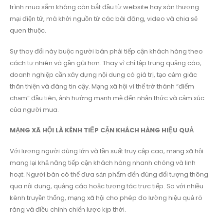
trình mua sắm không còn bắt đầu từ website hay sàn thương
mại điện tử, mà khởi nguồn từ các bài đăng, video và chia sẻ
quen thuộc.
Sự thay đổi này buộc người bán phải tiếp cận khách hàng theo
cách tự nhiên và gần gũi hơn. Thay vì chỉ tập trung quảng cáo,
doanh nghiệp cần xây dựng nội dung có giá trị, tạo cảm giác
thân thiện và đáng tin cậy. Mạng xã hội vì thế trở thành “điểm
chạm” đầu tiên, ảnh hưởng mạnh mẽ đến nhận thức và cảm xúc
của người mua.
MẠNG XÃ HỘI LÀ KÊNH TIẾP CẬN KHÁCH HÀNG HIỆU QUẢ
Với lượng người dùng lớn và tần suất truy cập cao, mạng xã hội
mang lại khả năng tiếp cận khách hàng nhanh chóng và linh
hoạt. Người bán có thể đưa sản phẩm đến đúng đối tượng thông
qua nội dung, quảng cáo hoặc tương tác trực tiếp. So với nhiều
kênh truyền thống, mạng xã hội cho phép đo lường hiệu quả rõ
ràng và điều chỉnh chiến lược kịp thời.