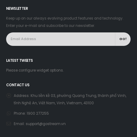
NEWSLETTER
Keep up on our always evolving product features and technology.
Enter your e-mail and subscribe to our newsletter.
LATEST TWEETS
Please configure widget options.
CONTACT US
Address:
Khu liền kề 03, phường Quang Trung, thành phố Vinh,
tỉnh Nghệ An, Việt Nam, Vinh, Vietnam, 43100
Phone:
1900 277255
Email:
support@gostream.vn