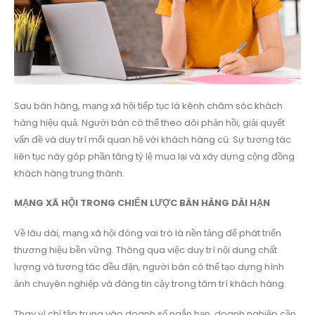
Sau bán hàng, mạng xã hội tiếp tục là kênh chăm sóc khách
hàng hiệu quả. Người bán có thể theo dõi phản hồi, giải quyết
vấn đề và duy trì mối quan hệ với khách hàng cũ. Sự tương tác
liên tục này góp phần tăng tỷ lệ mua lại và xây dựng cộng đồng
khách hàng trung thành.
MẠNG XÃ HỘI TRONG CHIẾN LƯỢC BÁN HÀNG DÀI HẠN
Về lâu dài, mạng xã hội đóng vai trò là nền tảng để phát triển
thương hiệu bền vững. Thông qua việc duy trì nội dung chất
lượng và tương tác đều đặn, người bán có thể tạo dựng hình
ảnh chuyên nghiệp và đáng tin cậy trong tâm trí khách hàng.
Thay vì chỉ tập trung vào doanh số ngắn hạn, doanh nghiệp cần