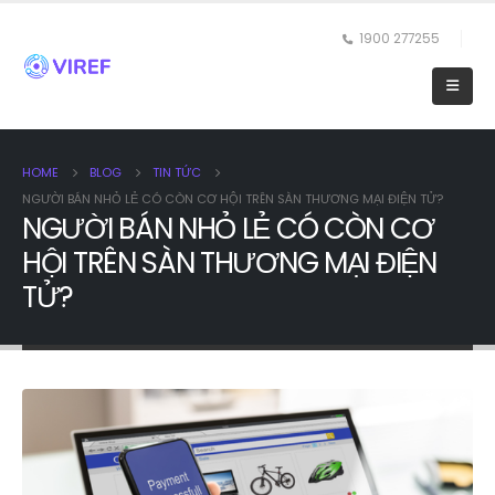
1900 277255
HOME
BLOG
TIN TỨC
NGƯỜI BÁN NHỎ LẺ CÓ CÒN CƠ HỘI TRÊN SÀN THƯƠNG MẠI ĐIỆN TỬ?
NGƯỜI BÁN NHỎ LẺ CÓ CÒN CƠ
HỘI TRÊN SÀN THƯƠNG MẠI ĐIỆN
TỬ?