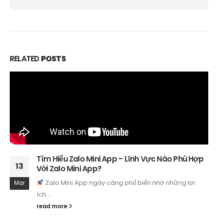
RELATED
POSTS
ZALO MINI APP CÓ XỨNG ĐÁNG ĐỂ DOANH
17
NGHIỆP ĐẦU TƯ?
Trong thị trường online phát triển nhanh và cạnh tranh
Dec