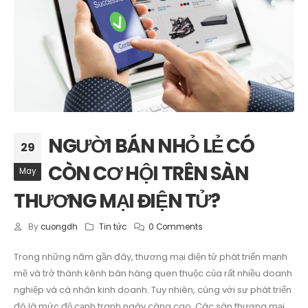
NGƯỜI BÁN NHỎ LẺ CÓ
29
CÒN CƠ HỘI TRÊN SÀN
May
THƯƠNG MẠI ĐIỆN TỬ?
By
cuongdh
Tin tức
0 Comments
Trong những năm gần đây, thương mại điện tử phát triển mạnh
mẽ và trở thành kênh bán hàng quen thuộc của rất nhiều doanh
nghiệp và cá nhân kinh doanh. Tuy nhiên, cùng với sự phát triển
đó là mức độ cạnh tranh ngày càng cao. Các sàn thương mại