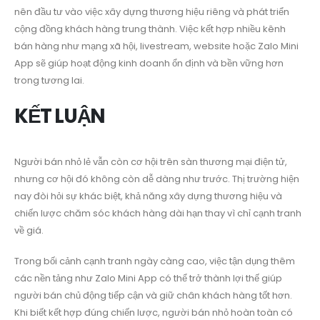
nên đầu tư vào việc xây dựng thương hiệu riêng và phát triển
cộng đồng khách hàng trung thành. Việc kết hợp nhiều kênh
bán hàng như mạng xã hội, livestream, website hoặc Zalo Mini
App sẽ giúp hoạt động kinh doanh ổn định và bền vững hơn
trong tương lai.
KẾT LUẬN
Người bán nhỏ lẻ vẫn còn cơ hội trên sàn thương mại điện tử,
nhưng cơ hội đó không còn dễ dàng như trước. Thị trường hiện
nay đòi hỏi sự khác biệt, khả năng xây dựng thương hiệu và
chiến lược chăm sóc khách hàng dài hạn thay vì chỉ cạnh tranh
về giá.
Trong bối cảnh cạnh tranh ngày càng cao, việc tận dụng thêm
các nền tảng như Zalo Mini App có thể trở thành lợi thế giúp
người bán chủ động tiếp cận và giữ chân khách hàng tốt hơn.
Khi biết kết hợp đúng chiến lược, người bán nhỏ hoàn toàn có