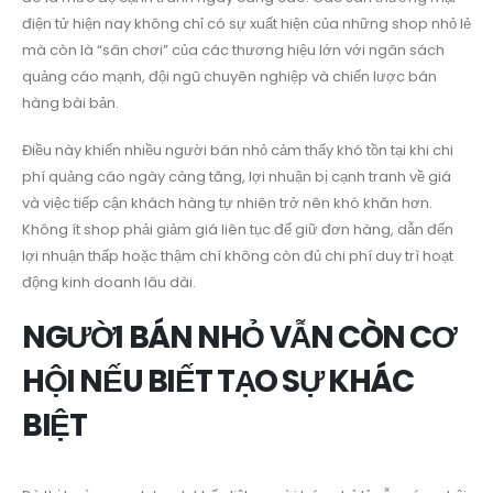
điện tử hiện nay không chỉ có sự xuất hiện của những shop nhỏ lẻ
mà còn là “sân chơi” của các thương hiệu lớn với ngân sách
quảng cáo mạnh, đội ngũ chuyên nghiệp và chiến lược bán
hàng bài bản.
Điều này khiến nhiều người bán nhỏ cảm thấy khó tồn tại khi chi
phí quảng cáo ngày càng tăng, lợi nhuận bị cạnh tranh về giá
và việc tiếp cận khách hàng tự nhiên trở nên khó khăn hơn.
Không ít shop phải giảm giá liên tục để giữ đơn hàng, dẫn đến
lợi nhuận thấp hoặc thậm chí không còn đủ chi phí duy trì hoạt
động kinh doanh lâu dài.
NGƯỜI BÁN NHỎ VẪN CÒN CƠ
HỘI NẾU BIẾT TẠO SỰ KHÁC
BIỆT