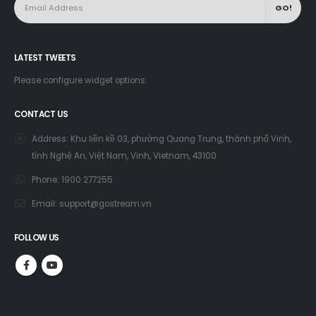
Keep up on our always evolving product features and technology.
Enter your e-mail and subscribe to our newsletter.
LATEST TWEETS
Please configure widget options.
CONTACT US
Address:
Khu liền kề 03, phường Quang Trung, thành phố Vinh,
tỉnh Nghệ An, Việt Nam, Vinh, Vietnam, 43100
Phone:
1900 277255
Email:
support@gostream.vn
FOLLOW US