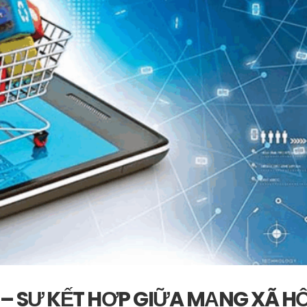
 – SỰ KẾT HỢP GIỮA MẠNG XÃ HỘ