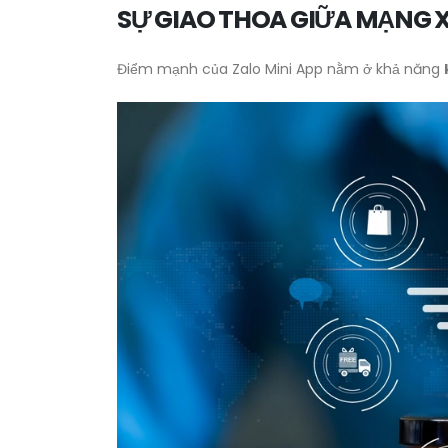
SỰ GIAO THOA GIỮA MẠNG 
Điểm mạnh của Zalo Mini App nằm ở khả năng