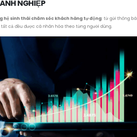
OANH NGHIỆP
g hệ sinh thái chăm sóc khách hàng tự động
: từ gửi thông b
n… tất cả đều được cá nhân hóa theo từng người dùng.