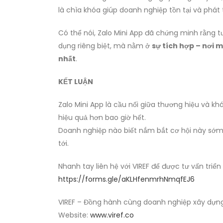
là chìa khóa giúp doanh nghiệp tồn tại và phát 
Có thể nói, Zalo Mini App đã chứng minh rằng 
dụng riêng biệt, mà nằm ở
sự tích hợp – nơi 
nhất
.
KẾT LUẬN
Zalo Mini App là cầu nối giữa thương hiệu và kh
hiệu quả hơn bao giờ hết.
Doanh nghiệp nào biết nắm bắt cơ hội này sớm
tới.
Nhanh tay liên hệ với VIREF để được tư vấn triển
https://forms.gle/aKLHfenmrhNmqfEJ6
VIREF – Đồng hành cùng doanh nghiệp xây dựng v
Website:
www.viref.co