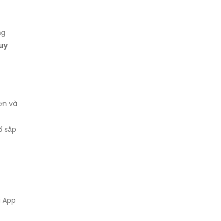
ng
duy
hơn và
ố sắp
i App