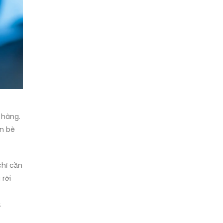
 hàng.
ạn bè
chỉ cần
rời
.