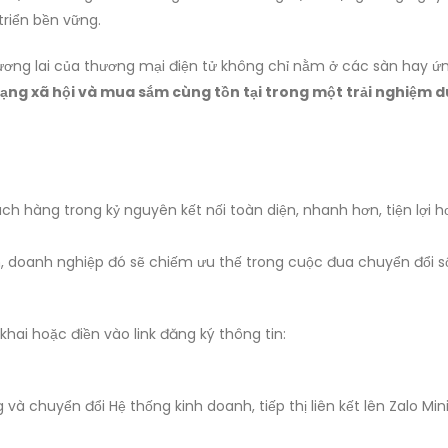
triển bền vững.
tương lai của thương mại điện tử không chỉ nằm ở các sàn hay ứ
mạng xã hội và mua sắm cùng tồn tại trong một trải nghiệm 
ách hàng trong kỷ nguyên kết nối toàn diện, nhanh hơn, tiện lợi 
, doanh nghiệp đó sẽ chiếm ưu thế trong cuộc đua chuyển đổi s
 khai hoặc điền vào link đăng ký thông tin:
à chuyển đổi Hệ thống kinh doanh, tiếp thị liên kết lên Zalo Min