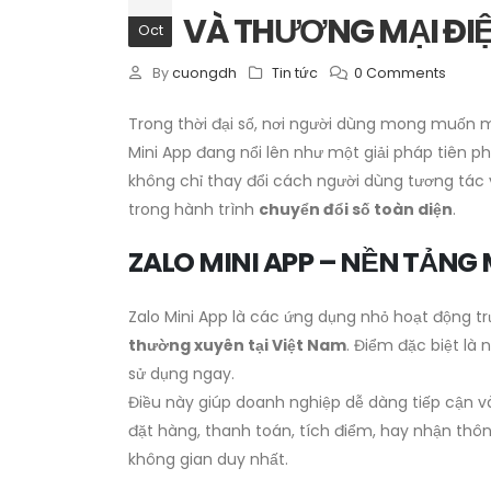
VÀ THƯƠNG MẠI ĐI
Oct
By
cuongdh
Tin tức
0 Comments
Trong thời đại số, nơi người dùng mong muốn mọ
Mini App đang nổi lên như một giải pháp tiên p
không chỉ thay đổi cách người dùng tương tác 
trong hành trình
chuyển đổi số toàn diện
.
ZALO MINI APP – NỀN TẢNG
Zalo Mini App là các ứng dụng nhỏ hoạt động tr
thường xuyên tại Việt Nam
. Điểm đặc biệt là
sử dụng ngay.
Điều này giúp doanh nghiệp dễ dàng tiếp cận v
đặt hàng, thanh toán, tích điểm, hay nhận thô
không gian duy nhất.