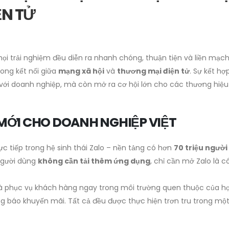
ỆN TỬ
i trải nghiệm đều diễn ra nhanh chóng, thuận tiện và liền mạch
hong kết nối giữa
mạng xã hội
và
thương mại điện tử
. Sự kết hợ
với doanh nghiệp, mà còn mở ra cơ hội lớn cho các thương hiệu 
 MỚI CHO DOANH NGHIỆP VIỆT
ực tiếp trong hệ sinh thái Zalo – nền tảng có hơn
70 triệu ngườ
 người dùng
không cần tải thêm ứng dụng
, chỉ cần mở Zalo là c
à phục vụ khách hàng ngay trong môi trường quen thuộc của họ.
ng báo khuyến mãi. Tất cả đều được thực hiện trơn tru trong mộ