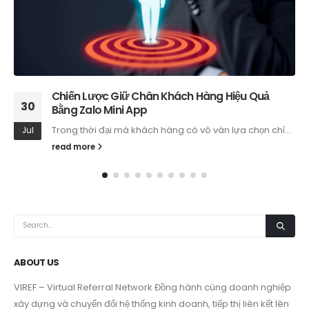
Viref x Haravan – Hợp Tác Đẩy Mạnh Chuyển Đổi
31
Số Thương Mại Điện Tử
Ngày 16-10-2024 vừa qua, Viref và Haravan chính thức
Oct
ký kết hợp...
read more
ABOUT US
VIREF – Virtual Referral Network
Đồng hành cùng doanh nghiệp