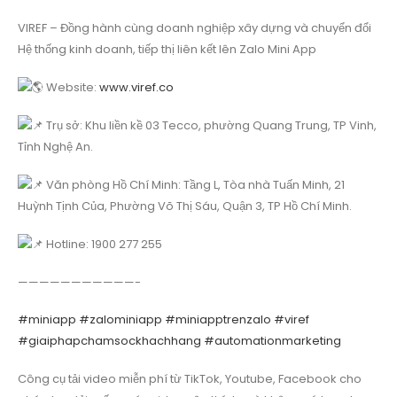
VIREF – Đồng hành cùng doanh nghiệp xây dựng và chuyển đổi
Hệ thống kinh doanh, tiếp thị liên kết lên Zalo Mini App
Website:
www.viref.co
Trụ sở: Khu liền kề 03 Tecco, phường Quang Trung, TP Vinh,
Tỉnh Nghệ An.
Văn phòng Hồ Chí Minh: Tầng L, Tòa nhà Tuấn Minh, 21
Huỳnh Tịnh Của, Phường Võ Thị Sáu, Quận 3, TP Hồ Chí Minh.
Hotline: 1900 277 255
———————————-
#miniapp
#zalominiapp
#miniapptrenzalo
#viref
#giaiphapchamsockhachhang
#automationmarketing
Công cụ tải video miễn phí từ TikTok, Youtube, Facebook cho