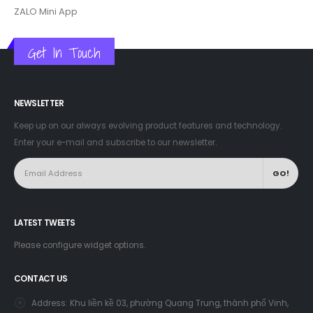
xây dựng và chuyển đổi hệ thống kinh doanh, tiếp thị liên kết lên
ZALO Mini App
Get In Touch
NEWSLETTER
Keep up on our always evolving product features and technology.
Enter your e-mail and subscribe to our newsletter.
LATEST TWEETS
Please configure widget options.
CONTACT US