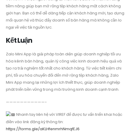
tiềm năng giúp bạn mở rộng tệp khách hàng một cách không
giới hạn. Bạn có thể dễ dàng tiếp cận khách hàng mới, tạo dựng
mối quan hệ và thúc đẩy doanh số bán hàng mà không cần lo
ngại về việc tải nguồn lực.
Kết Luận
Zalo Mini App là giải pháp toàn diện giúp doanh nghiệp tối ưu
hóa kênh bán hàng, quản lý công việc kinh doanh hiệu quả và
tạo ra trải nghiệm tốt nhất cho khách hàng. Từ việc tiết kiệm chi
phí, tối ưu hóa chuyển đổi đến mở rộng tệp khách hàng, Zalo
Mini App mang lại những lợi ích thiết thực, giúp doanh nghiệp
phát triển bền vững trong môi trường kinh doanh cạnh tranh.
———————————-
Nhanh tay liên hệ với VIREF để được tư vấn triển khai hoặc
điền vào link đăng ký thông tin:
https://forms.gle/aKLHfenmrhNmqfEJ6