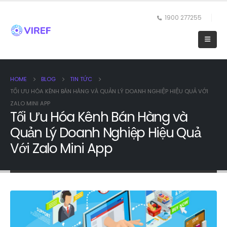
1900 277255
HOME
BLOG
TIN TỨC
TỐI ƯU HÓA KÊNH BÁN HÀNG VÀ QUẢN LÝ DOANH NGHIỆP HIỆU QUẢ VỚI
ZALO MINI APP
Tối Ưu Hóa Kênh Bán Hàng và
Quản Lý Doanh Nghiệp Hiệu Quả
Với Zalo Mini App