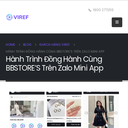
1900 277255
HOME
BLOG
KHÁCH HÀNG VIREF
HÀNH TRÌNH ĐỒNG HÀNH CÙNG BBSTORE’S TRÊN ZALO MINI APP
Hành Trình Đồng Hành Cùng
BBSTORE’S Trên Zalo Mini App