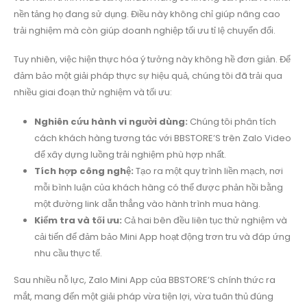
nền tảng họ đang sử dụng. Điều này không chỉ giúp nâng cao
trải nghiệm mà còn giúp doanh nghiệp tối ưu tỉ lệ chuyển đổi.
Tuy nhiên, việc hiện thực hóa ý tưởng này không hề đơn giản. Để
đảm bảo một giải pháp thực sự hiệu quả, chúng tôi đã trải qua
nhiều giai đoạn thử nghiệm và tối ưu:
Nghiên cứu hành vi người dùng:
Chúng tôi phân tích
cách khách hàng tương tác với BBSTORE’S trên Zalo Video
để xây dựng luồng trải nghiệm phù hợp nhất.
Tích hợp công nghệ:
Tạo ra một quy trình liền mạch, nơi
mỗi bình luận của khách hàng có thể được phản hồi bằng
một đường link dẫn thẳng vào hành trình mua hàng.
Kiểm tra và tối ưu:
Cả hai bên đều liên tục thử nghiệm và
cải tiến để đảm bảo Mini App hoạt động trơn tru và đáp ứng
nhu cầu thực tế.
Sau nhiều nỗ lực, Zalo Mini App của BBSTORE’S chính thức ra
mắt, mang đến một giải pháp vừa tiện lợi, vừa tuân thủ đúng