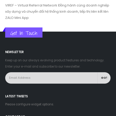
VIREF – Virtual Referral Network
Đồng hành cùng doanh nghiệp
xây dựng và chuyển đổi hệ thống kinh doanh, tiếp thị liên kết lên
ZALO Mini App
Get In Touch
NEWSLETTER
Keep up on our always evolving product features and technology.
Enter your e-mail and subscribe to our newsletter.
LATEST TWEETS
Please configure widget options.