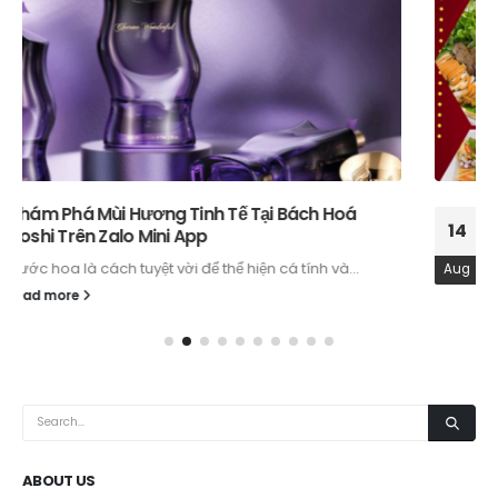
Khám Phá Ẩm Thực Ba Miền Ngay Trên Nhất
14
Long Zalo Mini App
Bạn là tín đồ của ẩm thực Việt Nam và muốn thưởng...
Aug
read more
ABOUT US