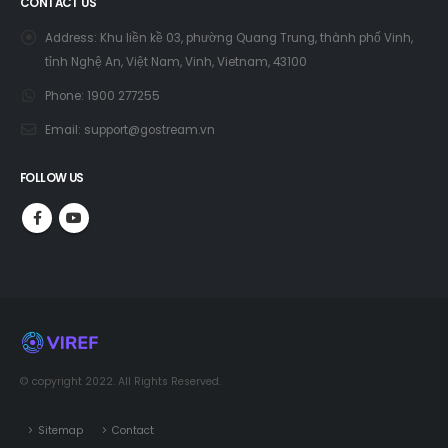
CONTACT US
Address:
Khu liền kề 03, phường Quang Trung, thành phố Vinh,
tỉnh Nghệ An, Việt Nam, Vinh, Vietnam, 43100
Phone:
1900 277255
Email:
support@gostream.vn
FOLLOW US
© copyright 2022. All Rights Reserved.
Sitemap
Contact