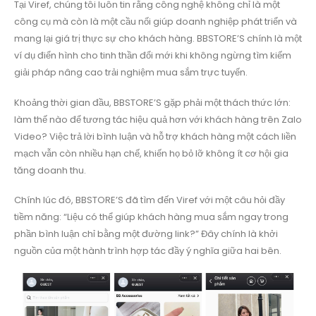
Tại Viref, chúng tôi luôn tin rằng công nghệ không chỉ là một
công cụ mà còn là một cầu nối giúp doanh nghiệp phát triển và
mang lại giá trị thực sự cho khách hàng. BBSTORE’S chính là một
ví dụ điển hình cho tinh thần đổi mới khi không ngừng tìm kiếm
giải pháp nâng cao trải nghiệm mua sắm trực tuyến.
Khoảng thời gian đầu, BBSTORE’S gặp phải một thách thức lớn:
làm thế nào để tương tác hiệu quả hơn với khách hàng trên Zalo
Video? Việc trả lời bình luận và hỗ trợ khách hàng một cách liền
mạch vẫn còn nhiều hạn chế, khiến họ bỏ lỡ không ít cơ hội gia
tăng doanh thu.
Chính lúc đó, BBSTORE’S đã tìm đến Viref với một câu hỏi đầy
tiềm năng: “Liệu có thể giúp khách hàng mua sắm ngay trong
phần bình luận chỉ bằng một đường link?” Đây chính là khởi
nguồn của một hành trình hợp tác đầy ý nghĩa giữa hai bên.