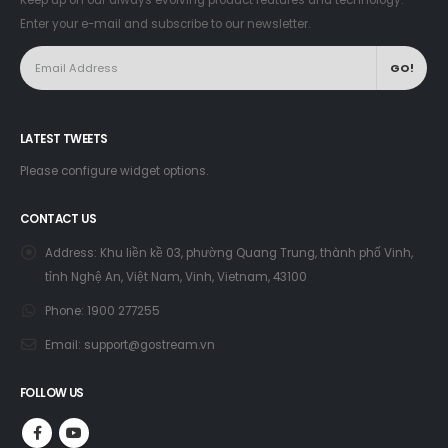
Enter your e-mail and subscribe to our newsletter.
LATEST TWEETS
Please configure widget options.
CONTACT US
Address:
Khu liền kề 03, phường Quang Trung, thành phố Vinh,
tỉnh Nghệ An, Việt Nam, Vinh, Vietnam, 43100
Phone:
1900 277255
Email:
support@gostream.vn
FOLLOW US