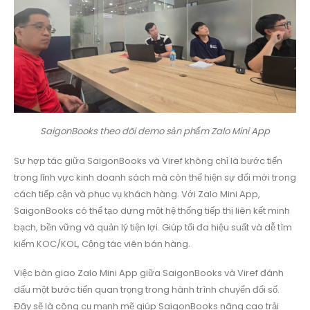
SaigonBooks theo dõi demo sản phẩm Zalo Mini App
Sự hợp tác giữa SaigonBooks và Viref không chỉ là bước tiến
trong lĩnh vực kinh doanh sách mà còn thể hiện sự đổi mới trong
cách tiếp cận và phục vụ khách hàng. Với Zalo Mini App,
SaigonBooks có thể tạo dựng một hệ thống tiếp thị liên kết minh
bạch, bền vững và quản lý tiện lợi. Giúp tối đa hiệu suất và dễ tìm
kiếm KOC/KOL, Cộng tác viên bán hàng.
Việc bàn giao Zalo Mini App giữa SaigonBooks và Viref đánh
dấu một bước tiến quan trọng trong hành trình chuyển đổi số.
Đây sẽ là công cụ mạnh mẽ giúp SaigonBooks nâng cao trải