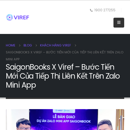
1900 277255
HOME
BLOG
KHÁCH HÀNG VIREF
SAIGONBOOKS X VIREF – BƯỚC TIẾN MỚI CỦA TIẾP THỊ LIÊN KẾT TRÊN ZALO
MINI APP
SaigonBooks X Viref – Bước Tiến
Mới Của Tiếp Thị Liên Kết Trên Zalo
Mini App