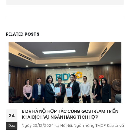
RELATED
POSTS
Khám Phá Thế Giới Trà Thảo Dược Tự Nhiên
15
Trên Zalo Mini App
Trong cuộc sống hiện đại bận rộn, việc duy trì sức khỏe...
Aug