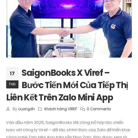
SaigonBooks X Viref –
17
Bước Tiến Mới Của Tiếp Thị
Feb
Liên Kết Trên Zalo Mini App
By
cuongdh
Khách hàng VIREF
0 Comments
Vào đầu năm 2025, SaigonBooks đã công bố hợp tác chiến
lược với công ty Viref – đối tác chính thức của Zalo để triển khai
công nghệ Zalo Mini App trên nền tảng Zalo. Đây được xem là