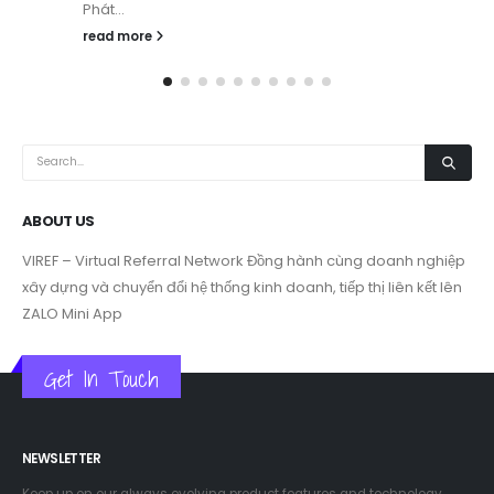
read more
ABOUT US
VIREF – Virtual Referral Network
Đồng hành cùng doanh nghiệp
xây dựng và chuyển đổi hệ thống kinh doanh, tiếp thị liên kết lên
ZALO Mini App
Get In Touch
NEWSLETTER
Keep up on our always evolving product features and technology.