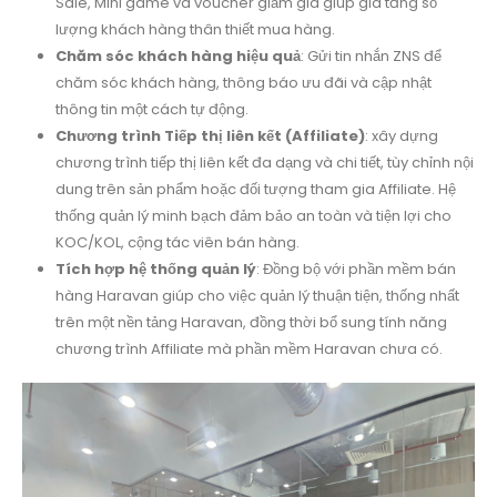
Sale, Mini game và voucher giảm giá giúp gia tăng số
lượng khách hàng thân thiết mua hàng.
Chăm sóc khách hàng hiệu quả
: Gửi tin nhắn ZNS để
chăm sóc khách hàng, thông báo ưu đãi và cập nhật
thông tin một cách tự động.
Chương trình Tiếp thị liên kết (Affiliate)
: xây dựng
chương trình tiếp thị liên kết đa dạng và chi tiết, tùy chỉnh nội
dung trên sản phẩm hoặc đối tượng tham gia Affiliate. Hệ
thống quản lý minh bạch đảm bảo an toàn và tiện lợi cho
KOC/KOL, cộng tác viên bán hàng.
Tích hợp hệ thống quản lý
: Đồng bộ với phần mềm bán
hàng Haravan giúp cho việc quản lý thuận tiện, thống nhất
trên một nền tảng Haravan, đồng thời bổ sung tính năng
chương trình Affiliate mà phần mềm Haravan chưa có.