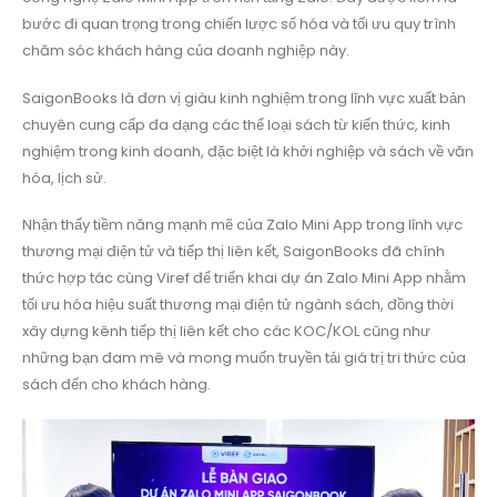
bước đi quan trọng trong chiến lược số hóa và tối ưu quy trình
chăm sóc khách hàng của doanh nghiệp này.
SaigonBooks là đơn vị giàu kinh nghiệm trong lĩnh vực xuất bản
chuyên cung cấp đa dạng các thể loại sách từ kiến thức, kinh
nghiệm trong kinh doanh, đặc biệt là khởi nghiệp và sách về văn
hóa, lịch sử.
Nhận thấy tiềm năng mạnh mẽ của Zalo Mini App trong lĩnh vực
thương mại điện tử và tiếp thị liên kết, SaigonBooks đã chính
thức hợp tác cùng Viref để triển khai dự án Zalo Mini App nhằm
tối ưu hóa hiệu suất thương mại điện tử ngành sách, đồng thời
xây dựng kênh tiếp thị liên kết cho các KOC/KOL cũng như
những bạn đam mê và mong muốn truyền tải giá trị tri thức của
sách đến cho khách hàng.