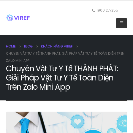
1900 277255
HOME
BLOG
KHÁCH HÀNG VIREF
CHUYÊN VẬT TƯ Y TẾ THÀNH PHÁT: GIẢI PHÁP VẬT TƯ Y TẾ TOÀN DIỆN TRÊN
ZALO MINI APP
Chuyên Vật Tư Y Tế THÀNH PHÁT:
Giải Pháp Vật Tư Y Tế Toàn Diện
Trên Zalo Mini App