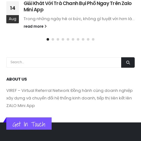
Trạm Hầm và Hành Trình Phát Triển Mini App
21
Zalo cùng Viref
Trong thời đại công nghệ số hiện nay, các doanh
Jun
nghiệp luôn...
read more
ABOUT US
VIREF – Virtual Referral Network
Đồng hành cùng doanh nghiệp
xây dựng và chuyển đổi hệ thống kinh doanh, tiếp thị liên kết lên
ZALO Mini App
Get In Touch