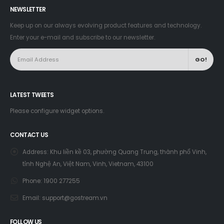
NEWSLETTER
Keep up on our always evolving product features and technology.
Enter your e-mail and subscribe to our newsletter.
LATEST TWEETS
Please configure widget options.
CONTACT US
Address:
Khu liền kề 03, phường Quang Trung, thành phố Vinh,
tỉnh Nghệ An, Việt Nam, Vinh, Vietnam, 43100
Phone:
1900 277255
Email:
support@gostream.vn