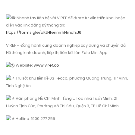
———————————-
Nhanh tay liên hệ với VIREF để được tư vấn triển khai hoặc
điền vào link đăng ký thông tin:
https://forms.gle/aKLHfenmrhNmqfEJ6
VIREF – Đồng hành cùng doanh nghiệp xây dựng và chuyển đổi
Hệ thống kinh doanh, tiếp thị liên kết lên Zalo Mini App
Website:
www.viref.co
Trụ sở: Khu liền kề 03 Tecco, phường Quang Trung, TP Vinh,
Tỉnh Nghệ An.
Văn phòng Hồ Chí Minh: Tầng L, Tòa nhà Tuấn Minh, 21
Huỳnh Tịnh Của, Phường Võ Thị Sáu, Quận 3, TP Hồ Chí Minh.
Hotline: 1900 277 255