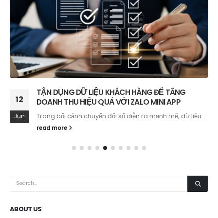
TẬN DỤNG DỮ LIỆU KHÁCH HÀNG ĐỂ TĂNG
12
DOANH THU HIỆU QUẢ VỚI ZALO MINI APP
Trong bối cảnh chuyển đổi số diễn ra mạnh mẽ, dữ liệu...
Jun
read more
ABOUT US