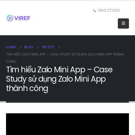
1900 277255
HOME
BLOG
TIN TỨC
TÌM HIỂU ZALO MINI APP – CASE STUDY SỬ DỤNG ZALO MINI APP THÀNH
CÔNG
Tìm hiểu Zalo Mini App – Case
Study sử dụng Zalo Mini App
thành công