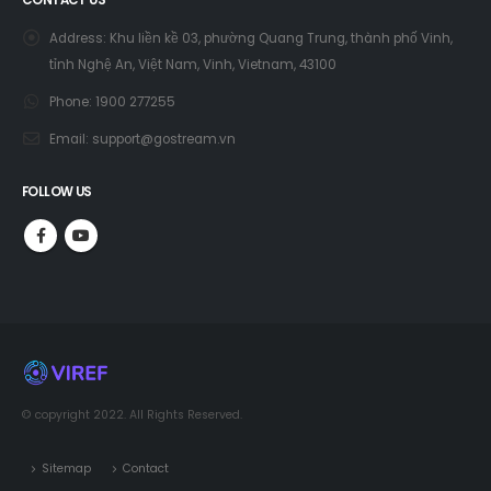
CONTACT US
Address:
Khu liền kề 03, phường Quang Trung, thành phố Vinh,
tỉnh Nghệ An, Việt Nam, Vinh, Vietnam, 43100
Phone:
1900 277255
Email:
support@gostream.vn
FOLLOW US
© copyright 2022. All Rights Reserved.
Sitemap
Contact