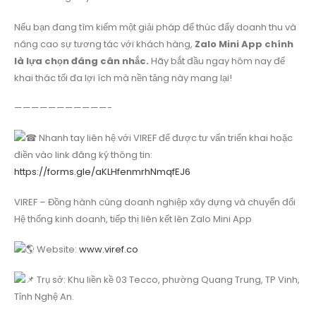
Nếu bạn đang tìm kiếm một giải pháp để thúc đẩy doanh thu và
nâng cao sự tương tác với khách hàng,
Zalo Mini App chính
là lựa chọn đáng cân nhắc.
Hãy bắt đầu ngay hôm nay để
khai thác tối đa lợi ích mà nền tảng này mang lại!
———————————-
Nhanh tay liên hệ với VIREF để được tư vấn triển khai hoặc
điền vào link đăng ký thông tin:
https://forms.gle/aKLHfenmrhNmqfEJ6
VIREF – Đồng hành cùng doanh nghiệp xây dựng và chuyển đổi
Hệ thống kinh doanh, tiếp thị liên kết lên Zalo Mini App
Website:
www.viref.co
Trụ sở: Khu liền kề 03 Tecco, phường Quang Trung, TP Vinh,
Tỉnh Nghệ An.