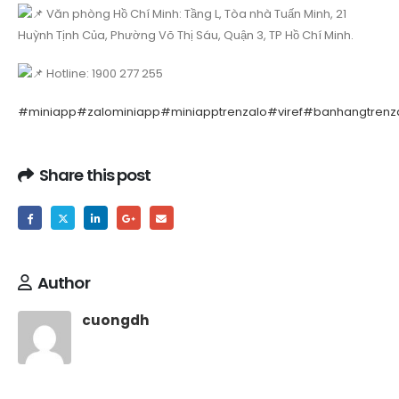
Văn phòng Hồ Chí Minh: Tầng L, Tòa nhà Tuấn Minh, 21
Huỳnh Tịnh Của, Phường Võ Thị Sáu, Quận 3, TP Hồ Chí Minh.
Hotline: 1900 277 255
#miniapp
#zalominiapp
#miniapptrenzalo
#viref
#banhangtrenz
Share this post
Author
cuongdh