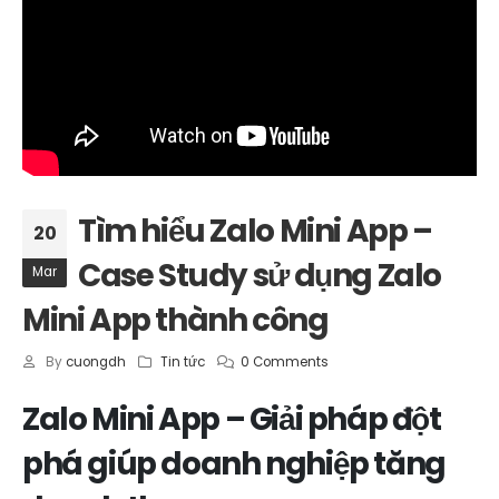
Tìm hiểu Zalo Mini App –
20
Case Study sử dụng Zalo
Mar
Mini App thành công
By
cuongdh
Tin tức
0 Comments
Zalo Mini App – Giải pháp đột
phá giúp doanh nghiệp tăng