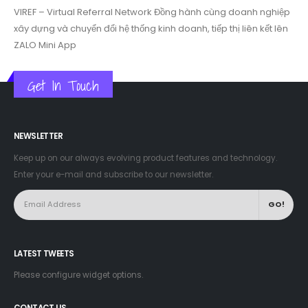
VIREF – Virtual Referral Network
Đồng hành cùng doanh nghiệp
xây dựng và chuyển đổi hệ thống kinh doanh, tiếp thị liên kết lên
ZALO Mini App
Get In Touch
NEWSLETTER
Keep up on our always evolving product features and technology.
Enter your e-mail and subscribe to our newsletter.
LATEST TWEETS
Please configure widget options.