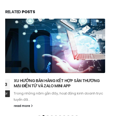
RELATED
POSTS
Tìm Hiểu Zalo Mini App – Giải Pháp Affiliate
18
Marketing Trên Zalo Mini App
Zalo Mini App - Không Chỉ Là Nơi Bán Hàng, Mà Còn...
Mar
read more