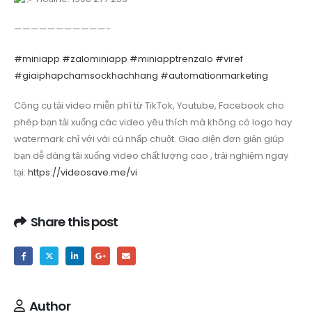
———————————-
#miniapp
#zalominiapp
#miniapptrenzalo
#viref
#giaiphapchamsockhachhang
#automationmarketing
Công cụ tải video miễn phí từ TikTok, Youtube, Facebook cho
phép bạn tải xuống các video yêu thích mà không có logo hay
watermark chỉ với vài cú nhấp chuột. Giao diện đơn giản giúp
bạn dễ dàng tải xuống video chất lượng cao , trải nghiệm ngay
tại:
https://videosave.me/vi
Share this post
Author