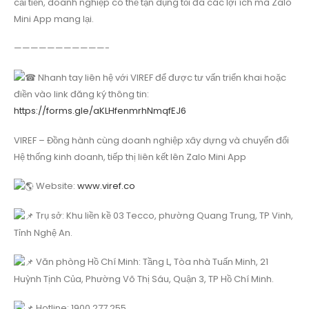
cải tiến, doanh nghiệp có thể tận dụng tối đa các lợi ích mà Zalo
Mini App mang lại.
———————————-
Nhanh tay liên hệ với VIREF để được tư vấn triển khai hoặc
điền vào link đăng ký thông tin:
https://forms.gle/aKLHfenmrhNmqfEJ6
VIREF – Đồng hành cùng doanh nghiệp xây dựng và chuyển đổi
Hệ thống kinh doanh, tiếp thị liên kết lên Zalo Mini App
Website:
www.viref.co
Trụ sở: Khu liền kề 03 Tecco, phường Quang Trung, TP Vinh,
Tỉnh Nghệ An.
Văn phòng Hồ Chí Minh: Tầng L, Tòa nhà Tuấn Minh, 21
Huỳnh Tịnh Của, Phường Võ Thị Sáu, Quận 3, TP Hồ Chí Minh.
Hotline: 1900 277 255