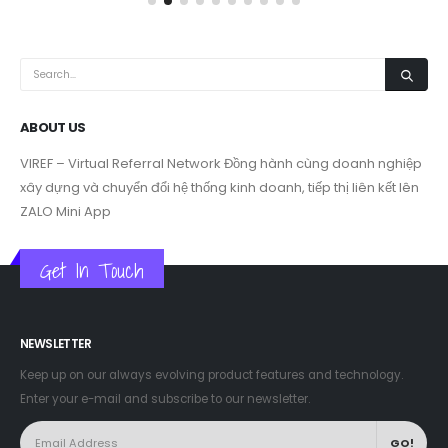
ABOUT US
VIREF – Virtual Referral Network
Đồng hành cùng doanh nghiệp
xây dựng và chuyển đổi hệ thống kinh doanh, tiếp thị liên kết lên
ZALO Mini App
Get In Touch
NEWSLETTER
Keep up on our always evolving product features and technology.
Enter your e-mail and subscribe to our newsletter.
LATEST TWEETS