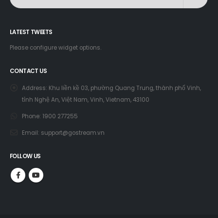
Please configure widget options.
CONTACT US
Address:
Khu liền kề 03, phường Quang Trung, thành phố Vinh,
tỉnh Nghệ An, Việt Nam, Vinh, Vietnam, 43100
Phone:
1900 277255
Email:
support@gostream.vn
FOLLOW US
© copyright 2022. All Rights Reserved.