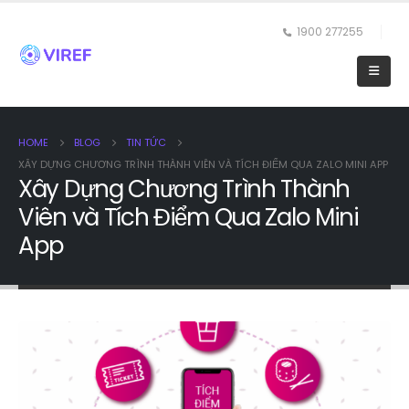
1900 277255
HOME
BLOG
TIN TỨC
XÂY DỰNG CHƯƠNG TRÌNH THÀNH VIÊN VÀ TÍCH ĐIỂM QUA ZALO MINI APP
Xây Dựng Chương Trình Thành
Viên và Tích Điểm Qua Zalo Mini
App