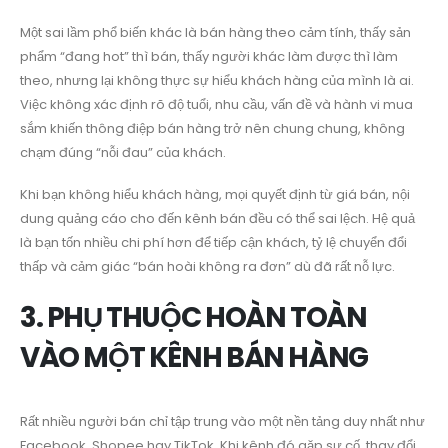
Một sai lầm phổ biến khác là bán hàng theo cảm tính, thấy sản
phẩm “đang hot” thì bán, thấy người khác làm được thì làm
theo, nhưng lại không thực sự hiểu khách hàng của mình là ai.
Việc không xác định rõ độ tuổi, nhu cầu, vấn đề và hành vi mua
sắm khiến thông điệp bán hàng trở nên chung chung, không
chạm đúng “nỗi đau” của khách.
Khi bạn không hiểu khách hàng, mọi quyết định từ giá bán, nội
dung quảng cáo cho đến kênh bán đều có thể sai lệch. Hệ quả
là bạn tốn nhiều chi phí hơn để tiếp cận khách, tỷ lệ chuyển đổi
thấp và cảm giác “bán hoài không ra đơn” dù đã rất nỗ lực.
3. PHỤ THUỘC HOÀN TOÀN
VÀO MỘT KÊNH BÁN HÀNG
Rất nhiều người bán chỉ tập trung vào một nền tảng duy nhất như
Facebook, Shopee hay TikTok. Khi kênh đó gặp sự cố, thay đổi