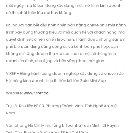
một ngày, mà là bạn đang xây dựng một mô hình kinh doanh
có thể phát triển lâu dài hay không.
Khi người bán bắt đầu nhìn nhận bán hàng online như một hành
trình xây dựng thương hiệu và mối quan hệ với khách hàng, mọi
quyết định sẽ trở nên chiến lược hơn. Tránh được những sai lầm
phổ biến, tận dụng đúng công cụ và kênh bán phù hợp, bạn
không chỉ tăng doanh thu mà còn tạo ra một hệ thống kinh
doanh ổn định, chủ động và bền vững theo thời gian.
VIREF – Đồng hành cùng doanh nghiệp xây dựng và chuyển đổi
Hệ thống kinh doanh, tiếp thị liên kết lên Zalo Mini App
Website:
www.viref.co
Trụ sở: Khu liền kề 03, Phường Thành Vinh, Tỉnh Nghệ An, Việt
Nam
Văn phòng Hồ Chí Minh: Tầng L, Tòa nhà Tuấn Minh, 21 Huỳnh
Tịnh Của, Phường Xuân Hòa, TP Hồ Chí Minh.