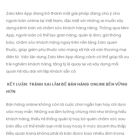
Zalo Mini App đang trở thành một giải pháp đáng chú ý cho
người bán online tại Việt Nam, đặc biệt với những ai muốn xây
dựng kênh bán và chăm sóc khách hàng riêng. Thông qua Mini
App, người bán có thể tạo gian hàng, quản lý đơn, gửi thông
báo, chăm sóc khách hàng ngay trên nền tảng Zalo quen
thuộc, giúp giảm phụ thuộc vào mạng xã hội và sàn thương mại
điện tử. Việc tận dụng Zalo Mini App đúng cách có thể giúp tối ưu
trải nghiệm khách hàng, tăng tỷ lệ quay lại và xây dựng mối
quan hệ lâu dài với tệp khách sẵn có.
KẾT LUẬN: TRÁNH SAI LẦM ĐỂ BÁN HÀNG ONLINE BỀN VỮNG
HƠN
Bán hàng online không còn là cuộc chơi ngắn hạn hay chỉ dựa
vào may mắn. Những sai lầm tưởng chừng nhỏ như không hiểu
khách hàng, thiếu hệ thống quản lý hay bỏ quên chăm sóc sau
bán đều có thể khiến bạn mãi loay hoay ở mức doanh thu thấp.
Điều quan trọng không phải là bán được bao nhiêu đơn trong