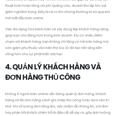
thuật toán hoặc tăng chi phí quảng cáo, doanh thu lập tức sụt
giảm nghiêm trọng. Đây là rủi ro lớn nhưng thường bị bỏ qua khi
mới bắt đầu bán online.
Việc đa dạng hóa kênh bán và xây dựng tệp khách hàng riêng
giúp bạn chủ động hơn trong kinh doanh. Khi có nhiều điểm
chạm với khách hàng, bạn không chỉ tăng cơ hội bán hàng mà
còn giảm phụ thuộc vào bên thứ ba, từ đó tạo nền tảng bền
vững hơn cho sự phát triển dài hạn.
4. QUẢN LÝ KHÁCH HÀNG VÀ
ĐƠN HÀNG THỦ CÔNG
Không ít người bán online vẫn đang quản lý đơn hàng, khách
hàng và tồn kho bằng cách ghi chép thủ công hoặc dựa vào trí
nhớ. Khi số lượng đơn tăng lên, việc nhầm lẫn thông tin, sót đơn
hay phản hồi khách chậm trễ là điều rất dễ xảy ra, gây ảnh hưởng