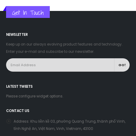
Get In Touch
NEWSLETTER
Keep up on our always evolving product features and technology.
Enter your e-mail and subscribe to our newsletter.
LATEST TWEETS
Please configure widget options.
CONTACT US
Address:
Khu liền kề 03, phường Quang Trung, thành phố Vinh,
tỉnh Nghệ An, Việt Nam, Vinh, Vietnam, 43100