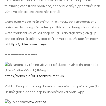
ta có thể tối ưu hóa lợi ích và giảm thiểu rủi ro trong môi trường
thị trường cạnh tranh hoàn hảo, từ đó thúc đẩy sự phát triển bền
vững và công bằng trong nền kinh tế.
Công cụ tải video miễn phí từ TikTok, Youtube, Facebook cho
phép bạn tải xuống các video yêu thích mà không có logo hay
watermark chỉ với vài cú nhấp chuột. Giao diện đơn giản giúp
bạn dễ dàng tải xuống video chất lượng cao , trải nghiệm ngay
tại:
https://videosave.me/vi
———————————-
Nhanh tay liên hệ với VIREF để được tư vấn triển khai hoặc
điền vào link đăng ký thông tin:
https://forms.gle/aKLHfenmrhNmqfEJ6
VIREF – Đồng hành cùng doanh nghiệp xây dựng và chuyển đổi
Hệ thống kinh doanh, tiếp thị liên kết lên Zalo Mini App
Website:
www.viref.co