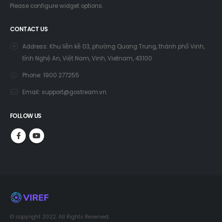
Please configure widget options.
CONTACT US
Address:
Khu liền kề 03, phường Quang Trung, thành phố Vinh,
tỉnh Nghệ An, Việt Nam, Vinh, Vietnam, 43100
Phone:
1900 277255
Email:
support@gostream.vn
FOLLOW US
© copyright 2022. All Rights Reserved.