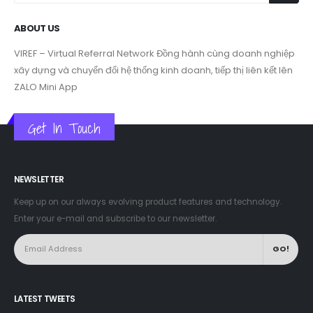
ABOUT US
VIREF – Virtual Referral Network
Đồng hành cùng doanh nghiệp
xây dựng và chuyển đổi hệ thống kinh doanh, tiếp thị liên kết lên
ZALO Mini App
Get In Touch
NEWSLETTER
Keep up on our always evolving product features and technology.
Enter your e-mail and subscribe to our newsletter.
LATEST TWEETS