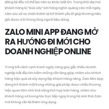
đăng tải đều có thể tạo nên sự khác biệt lớn. Trong thời đại mà
khách hàng bị “bủa vây” bởi hàng nghìn quảng cáo mỗi ngày,
cảm xúc và sự chân thành lại trở thành yếu tố giúp thương hiệu
giữ được vị trí trong lòng người tiêu dùng.
ZALO MINI APP ĐANG MỞ
RA HƯỚNG ĐI MỚI CHO
DOANH NGHIỆP ONLINE
Trong bối cảnh cạnh tranh ngày càng gay gắt, nhiều doanh
nghiệp bắt đầu tìm kiếm những nền tảng giúp chăm sóc khách
hàng hiệu quả và xây dựng tệp khách hàng riêng. Zalo Mini App
đang trở thành một trong những giải pháp được nhiều thương
hiệu quan tâm nhờ khả năng tích hợp bán hàng, chăm sóc
khách hàng và tương tác trực tiếp ngay trong hệ sinh thái Zalo
mà không cần tải thêm ứng dụng.