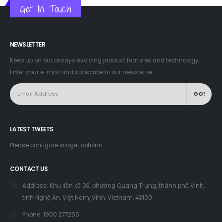
Get In Touch
NEWSLETTER
Keep up on our always evolving product features and technology.
Enter your e-mail and subscribe to our newsletter.
LATEST TWEETS
Please configure widget options.
CONTACT US
Address:
Khu liền kề 03, phường Quang Trung, thành phố Vinh,
tỉnh Nghệ An, Việt Nam, Vinh, Vietnam, 43100
Phone:
1900 277255