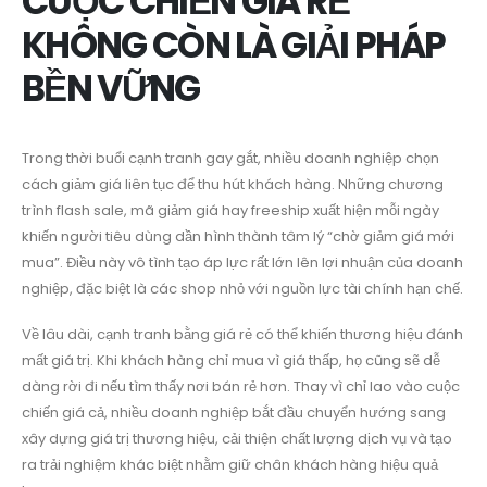
CUỘC CHIẾN GIÁ RẺ
KHÔNG CÒN LÀ GIẢI PHÁP
BỀN VỮNG
Trong thời buổi cạnh tranh gay gắt, nhiều doanh nghiệp chọn
cách giảm giá liên tục để thu hút khách hàng. Những chương
trình flash sale, mã giảm giá hay freeship xuất hiện mỗi ngày
khiến người tiêu dùng dần hình thành tâm lý “chờ giảm giá mới
mua”. Điều này vô tình tạo áp lực rất lớn lên lợi nhuận của doanh
nghiệp, đặc biệt là các shop nhỏ với nguồn lực tài chính hạn chế.
Về lâu dài, cạnh tranh bằng giá rẻ có thể khiến thương hiệu đánh
mất giá trị. Khi khách hàng chỉ mua vì giá thấp, họ cũng sẽ dễ
dàng rời đi nếu tìm thấy nơi bán rẻ hơn. Thay vì chỉ lao vào cuộc
chiến giá cả, nhiều doanh nghiệp bắt đầu chuyển hướng sang
xây dựng giá trị thương hiệu, cải thiện chất lượng dịch vụ và tạo
ra trải nghiệm khác biệt nhằm giữ chân khách hàng hiệu quả