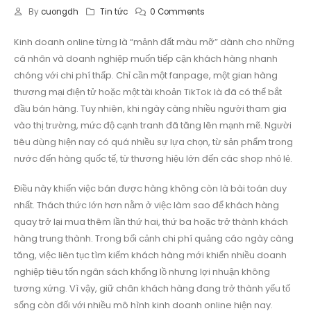
By
cuongdh
Tin tức
0 Comments
Kinh doanh online từng là “mảnh đất màu mỡ” dành cho những
cá nhân và doanh nghiệp muốn tiếp cận khách hàng nhanh
chóng với chi phí thấp. Chỉ cần một fanpage, một gian hàng
thương mại điện tử hoặc một tài khoản TikTok là đã có thể bắt
đầu bán hàng. Tuy nhiên, khi ngày càng nhiều người tham gia
vào thị trường, mức độ cạnh tranh đã tăng lên mạnh mẽ. Người
tiêu dùng hiện nay có quá nhiều sự lựa chọn, từ sản phẩm trong
nước đến hàng quốc tế, từ thương hiệu lớn đến các shop nhỏ lẻ.
Điều này khiến việc bán được hàng không còn là bài toán duy
nhất. Thách thức lớn hơn nằm ở việc làm sao để khách hàng
quay trở lại mua thêm lần thứ hai, thứ ba hoặc trở thành khách
hàng trung thành. Trong bối cảnh chi phí quảng cáo ngày càng
tăng, việc liên tục tìm kiếm khách hàng mới khiến nhiều doanh
nghiệp tiêu tốn ngân sách khổng lồ nhưng lợi nhuận không
tương xứng. Vì vậy, giữ chân khách hàng đang trở thành yếu tố
sống còn đối với nhiều mô hình kinh doanh online hiện nay.