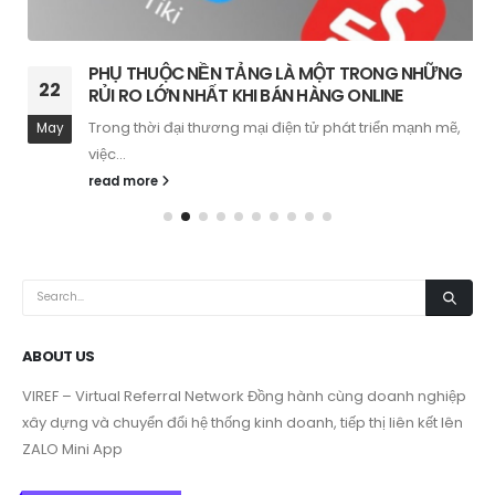
PHỤ THUỘC NỀN TẢNG LÀ MỘT TRONG NHỮNG
22
RỦI RO LỚN NHẤT KHI BÁN HÀNG ONLINE
Trong thời đại thương mại điện tử phát triển mạnh mẽ,
May
việc...
read more
ABOUT US
VIREF – Virtual Referral Network
Đồng hành cùng doanh nghiệp
xây dựng và chuyển đổi hệ thống kinh doanh, tiếp thị liên kết lên
ZALO Mini App