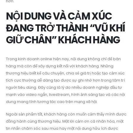
hơn.
NỘI DUNG VÀ CẢM XÚC
ĐANG TRỞ THÀNH “VŨ KHÍ
GIỮ CHÂN” KHÁCH HÀNG
Trong kinh doanh online hiện nay, nội dung không chỉ để bán
hàng mà còn để xây dựng kết nối với khách hàng. Những
thương hiệu biết kể câu chuyện, chia sẻ giá trị hoặc tạo cảm xúc
tích cực thường dễ dàng tạo được sự ghi nhớ hơn trong tâm trí
người tiêu dùng. Đây cũng là lý do nhiều doanh nghiệp đầu tư
mạnh vào video ngắn, livestream, hình ảnh sáng tạo và các nội
dung mang tính tương tác cao trên mạng xã hội.
Ngoài sản phẩm tốt, khách hàng còn muốn cảm thấy mình được
đồng hành cùng thương hiệu. Một lời cảm ơn cá nhân hóa, một
tin nhắn chăm sóc sau mua hay một nội dung hữu ích được