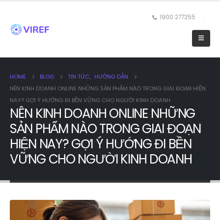
1900 277255
HOME
BLOG
TIN TỨC
,
HƯỚNG DẪN
NÊN KINH DOANH ONLINE NHỮNG SẢN PHẨM NÀO TRONG GIAI ĐOẠN HIỆN
NAY? GỢI Ý HƯỚNG ĐI BỀN VỮNG CHO NGƯỜI KINH DOANH
NÊN KINH DOANH ONLINE NHỮNG
SẢN PHẨM NÀO TRONG GIAI ĐOẠN
HIỆN NAY? GỢI Ý HƯỚNG ĐI BỀN
VỮNG CHO NGƯỜI KINH DOANH