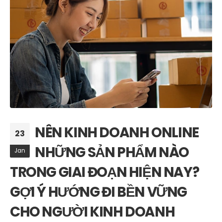
NÊN KINH DOANH ONLINE
23
NHỮNG SẢN PHẨM NÀO
Jan
TRONG GIAI ĐOẠN HIỆN NAY?
GỢI Ý HƯỚNG ĐI BỀN VỮNG
CHO NGƯỜI KINH DOANH