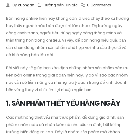
By
cuongdh
Hướng dẫn
,
Tin tức
0 Comments
Bán hàng online hiện nay không còn là việc chạy theo xu hướng
hay thấy người khác bán được thì làm theo. Thị trường ngày
càng cạnh tranh, người tiêu dùng ngày càng thông minh và
thận trọng hơn trong chi tiêu. Vì vậy, để bán hàng hiệu quả, bạn
cần chọn đúng nhóm sản phẩm phù hợp với nhu cầu thực tế và
có khả năng bán lâu dài.
Bài viết này sẽ giúp bạn xác định những nhóm sản phẩm nên ưu
tiên bán online trong giai đoạn hiện nay, lý do vì sao các nhóm
này vẫn có tiềm năng và những lưu ý quan trọng để kinh doanh
bền vững thay vì chỉ kiếm lợi nhuận ngắn hạn.
1. SẢN PHẨM THIẾT YẾU HẰNG NGÀY
Các mặt hàng thiết yếu như thực phẩm, đồ dùng gia đình, sản
phẩm chăm sóc cá nhân luôn có nhu cầu ổn định, bất kể thị
trường biến động ra sao. Đây là nhóm sản phẩm mà khách