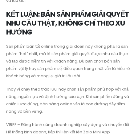
và lâu dài.
KẾT LUẬN: BÁN SẢN PHẨM GIẢI QUYẾT
NHU CẦU THẬT, KHÔNG CHỈ THEO XU
HƯỚNG
Sản phẩm bán tốt online trong giai đoạn này không phải là sản
phẩm “hot” nhất, mà là sản phẩm giải quyết được nhu cầu thực
và tạo được niềm tin với khách hàng. Dù bạn chọn bán sản
phẩm vật lý hay sản phẩm số, điều quan trọng nhất vẫn là hiểu rõ
khách hàng và mang lại giá trị lâu dài.
Thay vì chạy theo trào lưu, hãy chọn sản phẩm phù hợp với khả
năng, nguồn lực và định hướng của bạn. Khi sản phẩm đúng và
chiến lược đúng, bán hàng online vẫn là con đường đầy tiềm
năng và bền vững.
VIREF – Đồng hành cùng doanh nghiệp xây dựng và chuyển đổi
Hệ thống kinh doanh, tiếp thị liên kết lên Zalo Mini App