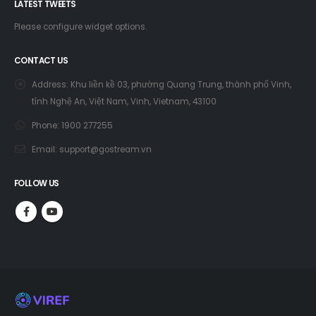
LATEST TWEETS
Please configure widget options.
CONTACT US
Address:
Khu liền kề 03, phường Quang Trung, thành phố Vinh,
tỉnh Nghệ An, Việt Nam, Vinh, Vietnam, 43100
Phone:
1900 277255
Email:
support@gostream.vn
FOLLOW US