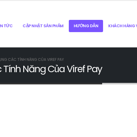
IN TỨC
CẬP NHẬT SẢN PHẨM
HƯỚNG DẪN
KHÁCH HÀNG V
NG CÁC TÍNH NĂNG CỦA VIREF PAY
Tính Năng Của Viref Pay