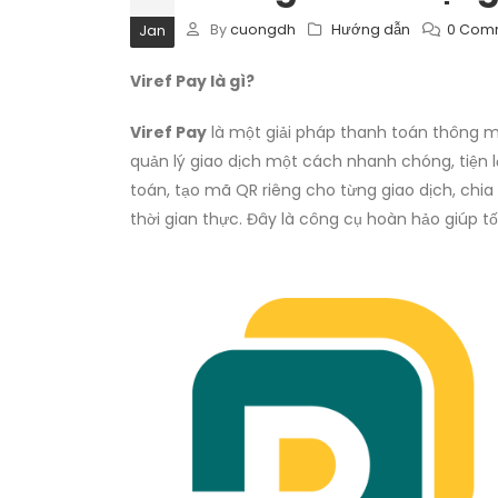
By
cuongdh
Hướng dẫn
0 Com
Jan
Viref Pay là gì?
Viref Pay
là một giải pháp thanh toán thông mi
quản lý giao dịch một cách nhanh chóng, tiện lợ
toán, tạo mã QR riêng cho từng giao dịch, chi
thời gian thực. Đây là công cụ hoàn hảo giúp 