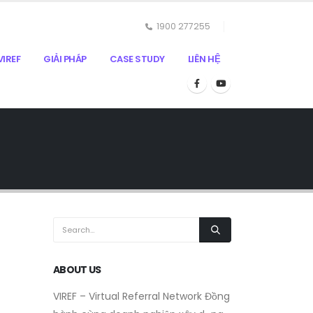
1900 277255
IREF
GIẢI PHÁP
CASE STUDY
LIÊN HỆ
ABOUT US
VIREF – Virtual Referral Network
Đồng