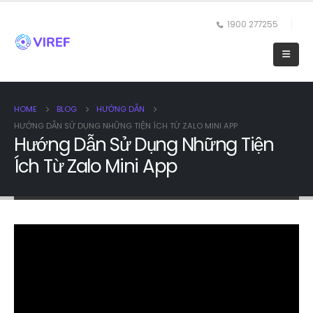
1900 277255
HOME
BLOG
HƯỚNG DẪN
HƯỚNG DẪN SỬ DỤNG NHỮNG TIỆN ÍCH TỪ ZALO MINI APP
Hướng Dẫn Sử Dụng Những Tiện
Ích Từ Zalo Mini App