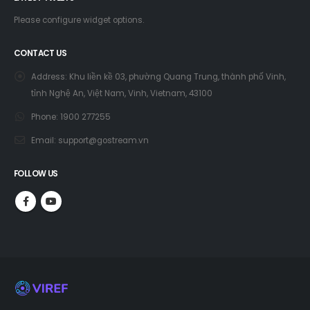
Please configure widget options.
CONTACT US
Address:
Khu liền kề 03, phường Quang Trung, thành phố Vinh,
tỉnh Nghệ An, Việt Nam, Vinh, Vietnam, 43100
Phone:
1900 277255
Email:
support@gostream.vn
FOLLOW US