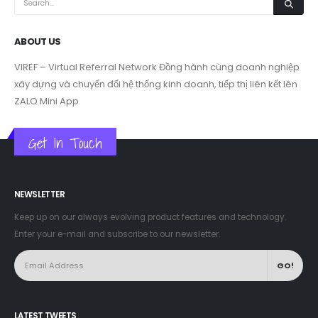
ABOUT US
VIREF – Virtual Referral Network
Đồng hành cùng doanh nghiệp
xây dựng và chuyển đổi hệ thống kinh doanh, tiếp thị liên kết lên
ZALO Mini App
Get In Touch
NEWSLETTER
Keep up on our always evolving product features and technology.
Enter your e-mail and subscribe to our newsletter.
LATEST TWEETS