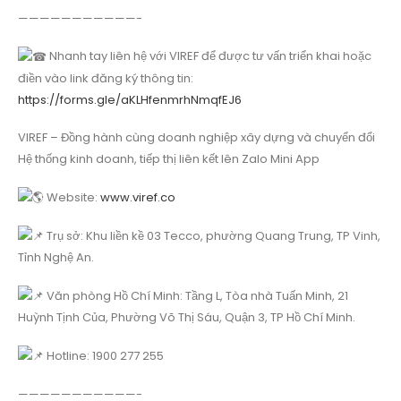
———————————-
Nhanh tay liên hệ với VIREF để được tư vấn triển khai hoặc
điền vào link đăng ký thông tin:
https://forms.gle/aKLHfenmrhNmqfEJ6
VIREF – Đồng hành cùng doanh nghiệp xây dựng và chuyển đổi
Hệ thống kinh doanh, tiếp thị liên kết lên Zalo Mini App
Website:
www.viref.co
Trụ sở: Khu liền kề 03 Tecco, phường Quang Trung, TP Vinh,
Tỉnh Nghệ An.
Văn phòng Hồ Chí Minh: Tầng L, Tòa nhà Tuấn Minh, 21
Huỳnh Tịnh Của, Phường Võ Thị Sáu, Quận 3, TP Hồ Chí Minh.
Hotline: 1900 277 255
———————————-