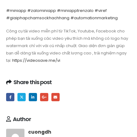
#miniapp
#zalominiapp
#miniapptrenzalo
#viref
#giaiphapchamsockhachhang
#automationmarketing
Công cụ tải video miễn phí từ TikTok, Youtube, Facebook cho
phép bạn tải xuống các video yêu thích mà không có logo hay
watermark chỉ với vài cú nhấp chuột. Giao diện đơn giản giúp
bạn dễ dàng tải xuống video chất lượng cao , trải nghiệm ngay
tại:
https://videosave.me/vi
Share this post
Author
cuongdh