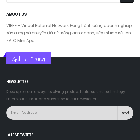
ABOUT US
VIREF – Virtual Referral Network
Đồng hành cùng doanh nghiệp
xây dựng và chuyển đổi hệ thống kinh doanh, tiếp thị liên kết lên
ZALO Mini App
Get In Touch
NEWSLETTER
Keep up on our always evolving product features and technology.
Enter your e-mail and subscribe to our newsletter.
LATEST TWEETS