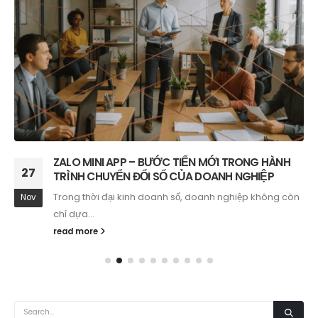
ZALO MINI APP – BƯỚC TIẾN MỚI TRONG HÀNH
27
TRÌNH CHUYỂN ĐỔI SỐ CỦA DOANH NGHIỆP
Trong thời đại kinh doanh số, doanh nghiệp không còn
Nov
chỉ dựa...
read more