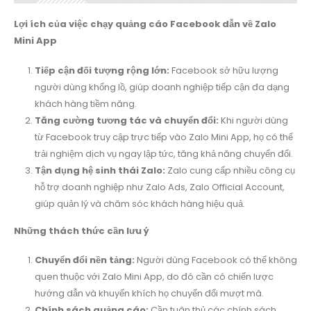
Lợi ích của việc chạy quảng cáo Facebook dẫn về Zalo
Mini App
Tiếp cận đối tượng rộng lớn:
Facebook sở hữu lượng
người dùng khổng lồ, giúp doanh nghiệp tiếp cận đa dạng
khách hàng tiềm năng.
Tăng cường tương tác và chuyển đổi:
Khi người dùng
từ Facebook truy cập trực tiếp vào Zalo Mini App, họ có thể
trải nghiệm dịch vụ ngay lập tức, tăng khả năng chuyển đổi.
Tận dụng hệ sinh thái Zalo:
Zalo cung cấp nhiều công cụ
hỗ trợ doanh nghiệp như Zalo Ads, Zalo Official Account,
giúp quản lý và chăm sóc khách hàng hiệu quả.
Những thách thức cần lưu ý
Chuyển đổi nền tảng:
Người dùng Facebook có thể không
quen thuộc với Zalo Mini App, do đó cần có chiến lược
hướng dẫn và khuyến khích họ chuyển đổi mượt mà.
Chính sách quảng cáo:
Cần tuân thủ các chính sách