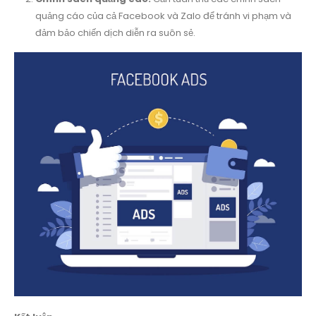
quảng cáo của cả Facebook và Zalo để tránh vi phạm và
đảm bảo chiến dịch diễn ra suôn sẻ.