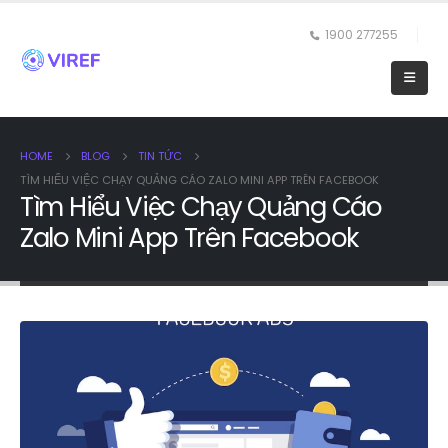
1900 277255
HOME
BLOG
TIN TỨC
TÌM HIỂU VIỆC CHẠY QUẢNG CÁO ZALO MINI APP TRÊN FACEBOOK
Tìm Hiểu Việc Chạy Quảng Cáo
Zalo Mini App Trên Facebook