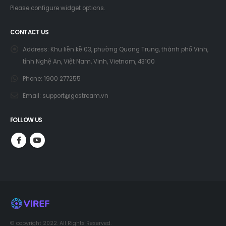
Please configure widget options.
CONTACT US
Address:
Khu liền kề 03, phường Quang Trung, thành phố Vinh,
tỉnh Nghệ An, Việt Nam, Vinh, Vietnam, 43100
Phone:
1900 277255
Email:
support@gostream.vn
FOLLOW US
© copyright 2022. All Rights Reserved.