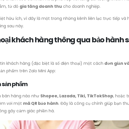
ắm, từ đó
gia tăng doanh thu
cho doanh nghiệp.
ệt hữu ích, vì đây là một trong những kênh liên lạc trực tiếp và 
ing sau này.
thoại khách hàng thông qua bảo hành 
tin khách hàng (đặc biệt là số điện thoại) một cách
đơn giản v
ản phẩm trên Zalo Mini App:
h sản phẩm
nh bán hàng nào như
Shopee, Lazada, Tiki, TikTokShop
, hoặc t
kèm với một
mã QR bảo hành
. Đây là công cụ chính giúp bạn th
ông gây cảm giác phiền hà.