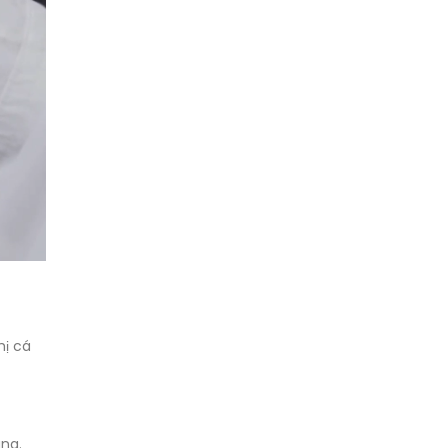
hị cá
àng.