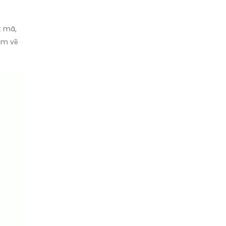
t mã,
âm về