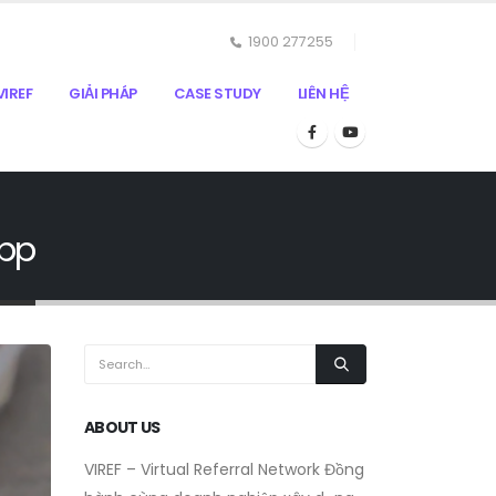
1900 277255
IREF
GIẢI PHÁP
CASE STUDY
LIÊN HỆ
App
ABOUT US
VIREF – Virtual Referral Network
Đồng