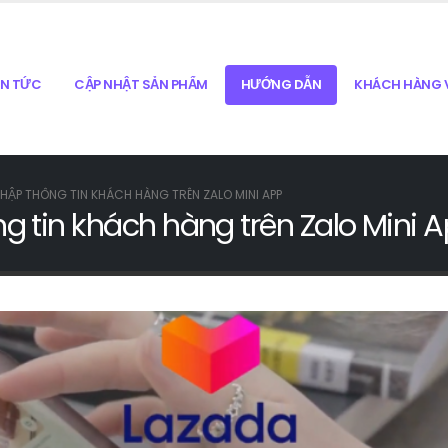
IN TỨC
CẬP NHẬT SẢN PHẨM
HƯỚNG DẪN
KHÁCH HÀNG V
ẬP THÔNG TIN KHÁCH HÀNG TRÊN ZALO MINI APP
g tin khách hàng trên Zalo Mini 