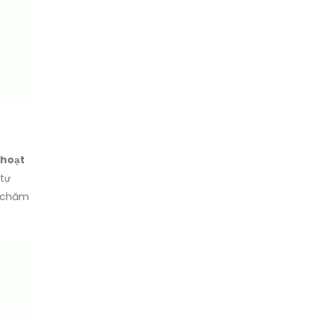
 hoạt
tự
à chăm