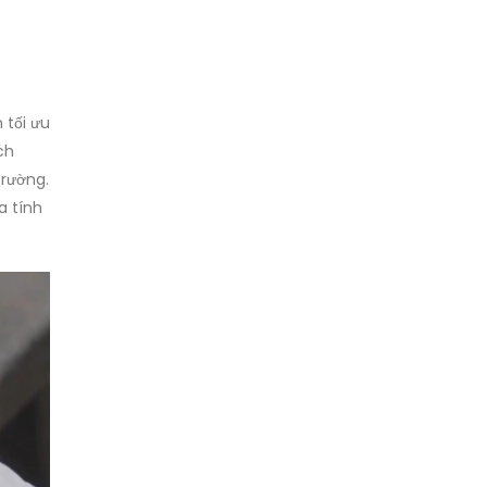
 tối ưu
ch
trường.
a tính