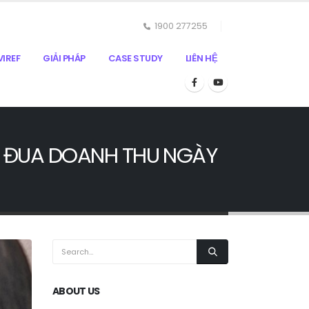
1900 277255
IREF
GIẢI PHÁP
CASE STUDY
LIÊN HỆ
C ĐUA DOANH THU NGÀY
ABOUT US