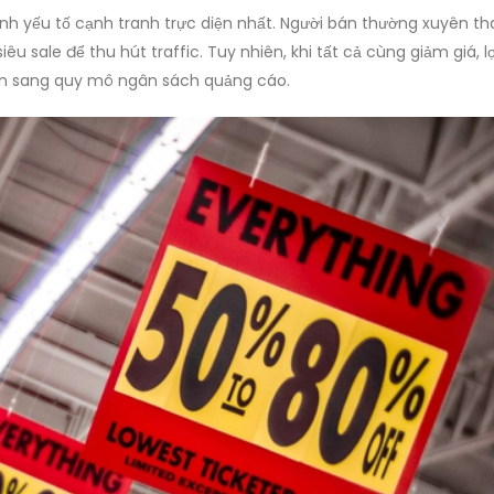
ành yếu tố cạnh tranh trực diện nhất. Người bán thường xuyên t
êu sale để thu hút traffic. Tuy nhiên, khi tất cả cùng giảm giá, lợ
ển sang quy mô ngân sách quảng cáo.