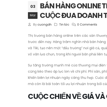
BÁN HÀNG ONLINE T
03
CUỘC ĐUA DOANH T
Mar
By
cuongdh
Tin tức
0 Comments
Thị trường bán hàng online trên các sàn thương
trước đến nay. Hàng trăm nghìn nhà bán hàng 
và Tiki, tạo nên một “đấu trường” nơi giá cả, 
vô vàn lựa chọn, trong khi người bán phải liên 
Sự tăng trưởng mạnh mẽ của thương mại điện tử
cũng kéo theo áp lực lớn về chi phí. Phí sàn, 
khiến biên lợi nhuận ngày càng thu hẹp. Cuộc 
mà còn là bài toán tối ưu lợi nhuận trong bối cả
CUỘC CHIẾN VỀ GIÁ V