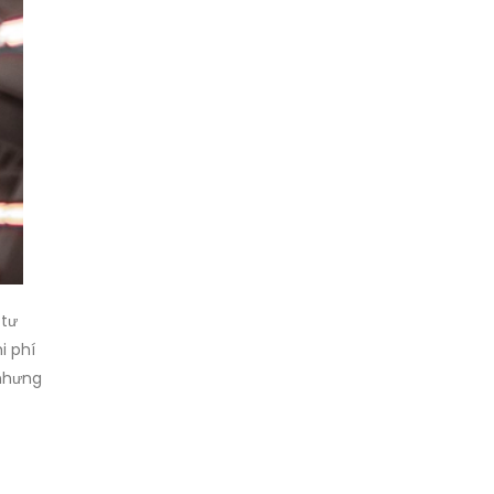
 tư
i phí
 nhưng