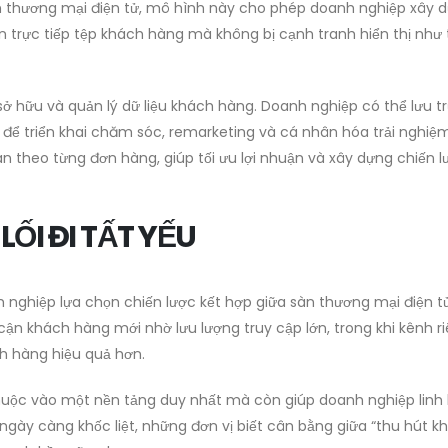
àn thương mại điện tử, mô hình này cho phép doanh nghiệp xây 
cận trực tiếp tệp khách hàng mà không bị cạnh tranh hiển thị như 
 hữu và quản lý dữ liệu khách hàng. Doanh nghiệp có thể lưu t
h để triển khai chăm sóc, remarketing và cá nhân hóa trải nghiệm
 theo từng đơn hàng, giúp tối ưu lợi nhuận và xây dựng chiến l
ỐI ĐI TẤT YẾU
 nghiệp lựa chọn chiến lược kết hợp giữa sàn thương mại điện t
 cận khách hàng mới nhờ lưu lượng truy cập lớn, trong khi kênh r
ch hàng hiệu quả hơn.
thuộc vào một nền tảng duy nhất mà còn giúp doanh nghiệp linh
 ngày càng khốc liệt, những đơn vị biết cân bằng giữa “thu hút k