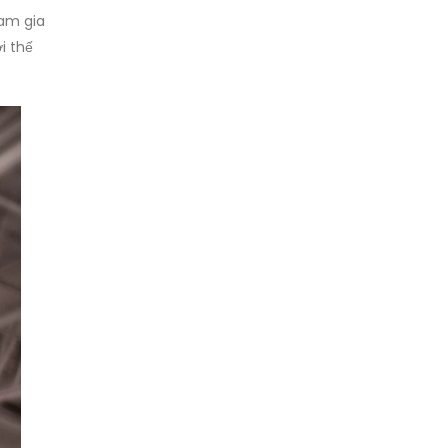
ham gia
i thế