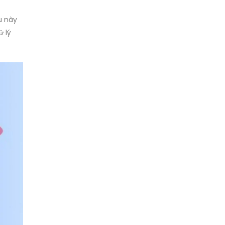
u này
ử lý