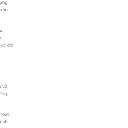
dựng
trên
rữ
.
ược dài
ử và
iêng
 hoạt
hách