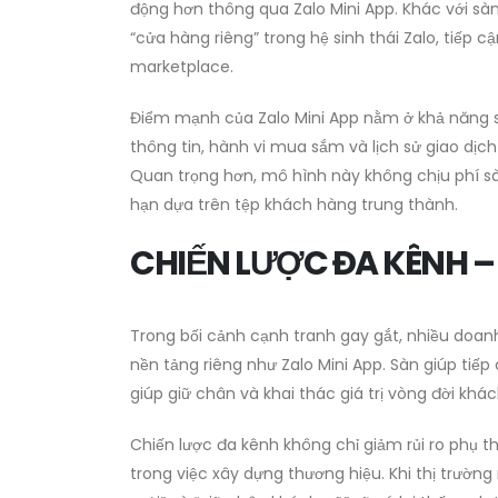
động hơn thông qua Zalo Mini App. Khác với s
“cửa hàng riêng” trong hệ sinh thái Zalo, tiếp 
marketplace.
Điểm mạnh của Zalo Mini App nằm ở khả năng sở
thông tin, hành vi mua sắm và lịch sử giao dịc
Quan trọng hơn, mô hình này không chịu phí sàn
hạn dựa trên tệp khách hàng trung thành.
CHIẾN LƯỢC ĐA KÊNH – L
Trong bối cảnh cạnh tranh gay gắt, nhiều doanh
nền tảng riêng như Zalo Mini App. Sàn giúp tiếp
giúp giữ chân và khai thác giá trị vòng đời khá
Chiến lược đa kênh không chỉ giảm rủi ro phụ 
trong việc xây dựng thương hiệu. Khi thị trường