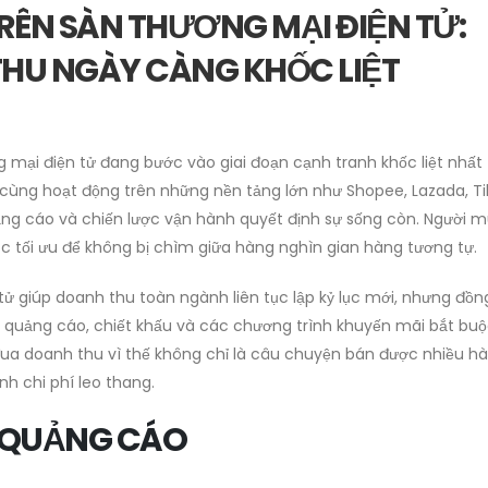
RÊN SÀN THƯƠNG MẠI ĐIỆN TỬ:
HU NGÀY CÀNG KHỐC LIỆT
 mại điện tử đang bước vào giai đoạn cạnh tranh khốc liệt nhất 
cùng hoạt động trên những nền tảng lớn như Shopee, Lazada, T
quảng cáo và chiến lược vận hành quyết định sự sống còn. Người 
tục tối ưu để không bị chìm giữa hàng nghìn gian hàng tương tự.
 giúp doanh thu toàn ngành liên tục lập kỷ lục mới, nhưng đồng
phí quảng cáo, chiết khấu và các chương trình khuyến mãi bắt bu
đua doanh thu vì thế không chỉ là câu chuyện bán được nhiều hà
nh chi phí leo thang.
À QUẢNG CÁO