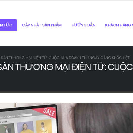
IN TỨC
CẬP NHẬT SẢN PHẨM
HƯỚNG DẪN
KHÁCH HÀNG V
N SÀN THƯƠNG MẠI ĐIỆN TỬ: CUỘC ĐUA DOANH THU NGÀY CÀNG KHỐC LIỆT
 SÀN THƯƠNG MẠI ĐIỆN TỬ: CUỘ