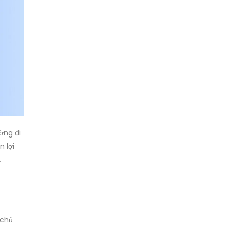
ờng đi
 lợi
.
 chủ