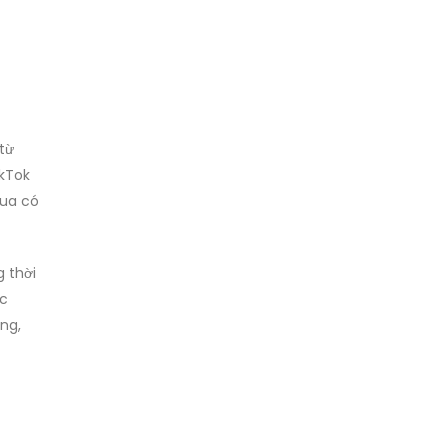
từ
ikTok
mua có
 thời
ộc
ng,