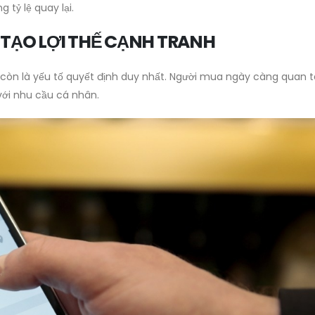
tỷ lệ quay lại.
 TẠO LỢI THẾ CẠNH TRANH
 còn là yếu tố quyết định duy nhất. Người mua ngày càng quan 
 với nhu cầu cá nhân.