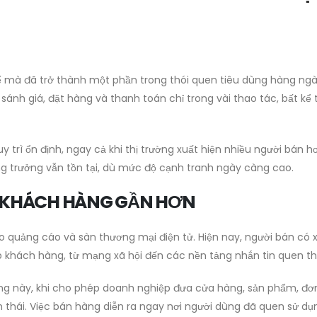
ế mà đã trở thành một phần trong thói quen tiêu dùng hàng ngà
sánh giá, đặt hàng và thanh toán chỉ trong vài thao tác, bất kể 
 trì ổn định, ngay cả khi thị trường xuất hiện nhiều người bán hơ
g trưởng vẫn tồn tại, dù mức độ cạnh tranh ngày càng cao.
N KHÁCH HÀNG GẦN HƠN
o quảng cáo và sàn thương mại điện tử. Hiện nay, người bán có 
ếp khách hàng, từ mạng xã hội đến các nền tảng nhắn tin quen t
ướng này, khi cho phép doanh nghiệp đưa cửa hàng, sản phẩm, đ
thái. Việc bán hàng diễn ra ngay nơi người dùng đã quen sử dụ