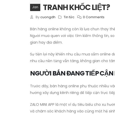
TRANH KHỐC LIỆT?
Jan
By
cuongdh
Tin tức
0 Comments
Bán hàng online không còn là lựa chọn thay th
Người mua quen với việc tìm kiếm thông tin, so 
gian hay địa điểm.
Sự tiện lợi này khiến nhu cầu mua sắm online duy
nhu cầu nền tảng vẫn tăng, không gian cho tăn
NGƯỜI BÁN ĐANG TIẾP CẬ
Trước đây, bán hàng online phụ thuộc nhiều và
hướng xây dựng kênh riêng để tiếp cận trực ti
ZALO MINI APP là một ví dụ tiêu biểu cho xu h
và chăm sóc khách hàng vào cùng một hệ sinh 