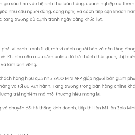
am gia sâu hơn vào hệ sinh thái bán hàng, doanh nghiệp có thêm
 giữa nhu cầu người dùng, công nghệ và cách tiếp cận khách hà
ục tăng trưởng dù cạnh tranh ngày càng khốc liệt.
 phải vì cạnh tranh ít đi, mà vì cách người bán và nền tảng đan
mới. Khi nhu cầu mua sắm online đã trở thành thói quen, thị trư
 và làm bền vững.
n khách hàng hiệu quả như ZALO MINI APP giúp người bán giảm ph
hàng và tối ưu vận hành. Tăng trưởng trong bán hàng online kh
 lượng trải nghiệm mà mỗi thương hiệu mang lại.
à chuyển đổi Hệ thống kinh doanh, tiếp thị liên kết lên Zalo Min