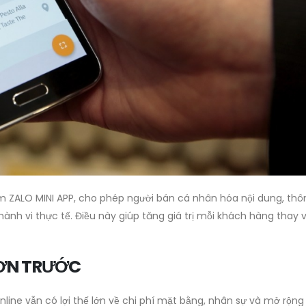
m ZALO MINI APP, cho phép người bán cá nhân hóa nội dung, thô
nh vi thực tế. Điều này giúp tăng giá trị mỗi khách hàng thay v
HƠN TRƯỚC
nline vẫn có lợi thế lớn về chi phí mặt bằng, nhân sự và mở rộng