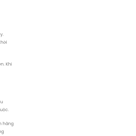
y.
thời
n. Khi
xu
huộc.
ơn hàng
ng