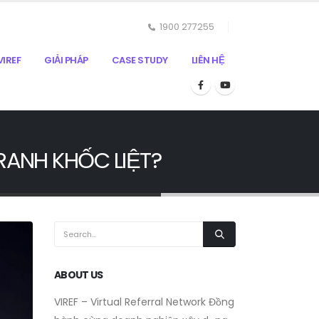
1900 277255
IREF
GIẢI PHÁP
CASE STUDY
LIÊN HỆ
RANH KHỐC LIỆT?
ABOUT US
VIREF – Virtual Referral Network
Đồng