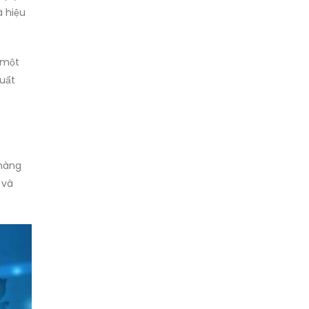
à hiệu
 một
suất
 hàng
 và