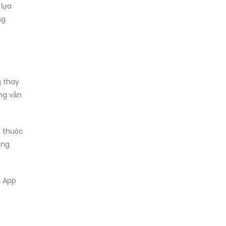
 lựa
ng
g thay
ờng vẫn
ụ thuộc
ông
i App