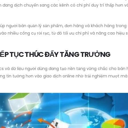
n đang dịch chuyển sang các kênh có chi phí duy trì thấp hơn v
giúp người bán quản lý sản phẩm, đơn hàng và khách hàng trong
o nhiều công cụ rời rạc, từ đó tối ưu chi phí và nâng cao hiệu 
IẾP TỤC THÚC ĐẨY TĂNG TRƯỞNG
tics và dữ liệu người dùng đang tạo nền tảng vững chắc cho bán
àng tin tưởng hơn vào giao dịch online nhờ trải nghiệm mượt mà