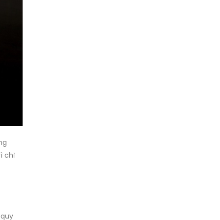
ng
ì chỉ
 quy