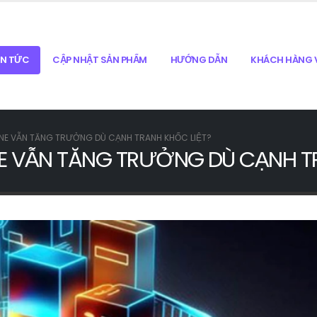
IN TỨC
CẬP NHẬT SẢN PHẨM
HƯỚNG DẪN
KHÁCH HÀNG V
INE VẪN TĂNG TRƯỞNG DÙ CẠNH TRANH KHỐC LIỆT?
NE VẪN TĂNG TRƯỞNG DÙ CẠNH T