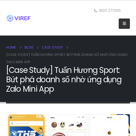
1900 277255
HOME
BLOG
CASE STUDY
[CASE STUDY] TUẤN HƯƠNG SPORT: BỨT PHÁ DOANH SỐ NHỜ ỨNG DỤNG
ZALO MINI APP
[Case Study] Tuấn Hương Sport:
Bứt phá doanh số nhờ ứng dụng
Zalo Mini App