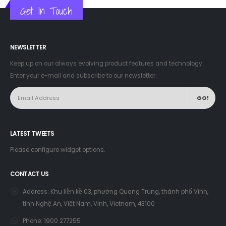
Get In Touch
NEWSLETTER
Keep up on our always evolving product features and technology.
Enter your e-mail and subscribe to our newsletter.
LATEST TWEETS
Please configure widget options.
CONTACT US
Address:
Khu liền kề 03, phường Quang Trung, thành phố Vinh,
tỉnh Nghệ An, Việt Nam, Vinh, Vietnam, 43100
Phone:
1900 277255