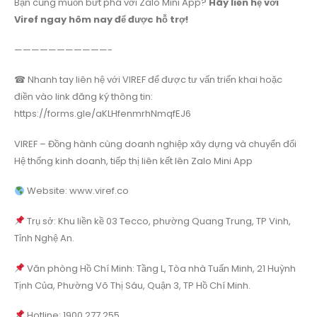
Bạn cũng muốn bứt phá với Zalo Mini App?
Hãy liên hệ với
Viref ngay hôm nay để được hỗ trợ!
———————————-
☎ Nhanh tay liên hệ với VIREF để được tư vấn triển khai hoặc
điền vào link đăng ký thông tin:
https://forms.gle/aKLHfenmrhNmqfEJ6
VIREF – Đồng hành cùng doanh nghiệp xây dựng và chuyển đổi
Hệ thống kinh doanh, tiếp thị liên kết lên Zalo Mini App
Website: www.viref.co
Trụ sở: Khu liền kề 03 Tecco, phường Quang Trung, TP Vinh,
Tỉnh Nghệ An.
Văn phòng Hồ Chí Minh: Tầng L, Tòa nhà Tuấn Minh, 21 Huỳnh
Tịnh Của, Phường Võ Thị Sáu, Quận 3, TP Hồ Chí Minh.
Hotline: 1900 277 255