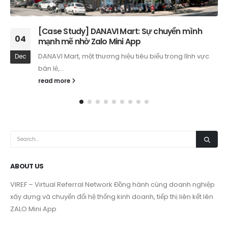
[Case Study] Thảo Shop: Kết nối khách hàng
04
mọi lúc với Zalo Mini App
Thảo Shop, thương hiệu thời trang được yêu thích với
Dec
những thiết...
read more
ABOUT US
VIREF – Virtual Referral Network
Đồng hành cùng doanh nghiệp
xây dựng và chuyển đổi hệ thống kinh doanh, tiếp thị liên kết lên
ZALO Mini App