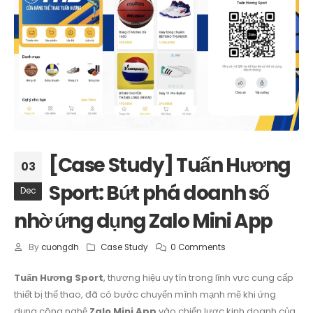
[Case Study] Tuấn Hương
03
Sport: Bứt phá doanh số
Dec
nhờ ứng dụng Zalo Mini App
By
cuongdh
Case Study
0 Comments
Tuấn Hương Sport
, thương hiệu uy tín trong lĩnh vực cung cấp
thiết bị thể thao, đã có bước chuyển mình mạnh mẽ khi ứng
dụng công nghệ
Zalo Mini App
vào chiến lược kinh doanh của