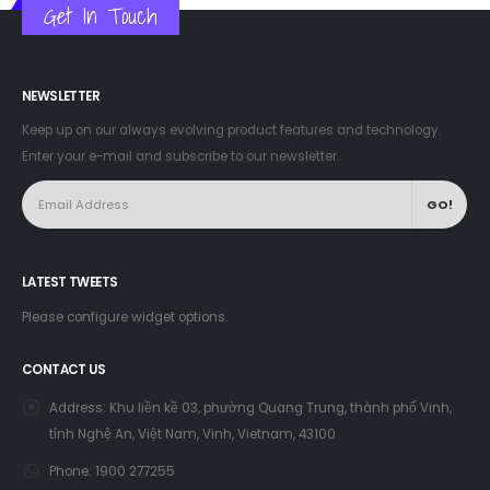
Get In Touch
NEWSLETTER
Keep up on our always evolving product features and technology.
Enter your e-mail and subscribe to our newsletter.
LATEST TWEETS
Please configure widget options.
CONTACT US
Address:
Khu liền kề 03, phường Quang Trung, thành phố Vinh,
tỉnh Nghệ An, Việt Nam, Vinh, Vietnam, 43100
Phone:
1900 277255