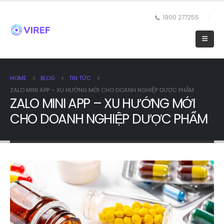
1900 277255
HOME
BLOG
TIN TỨC
ZALO MINI APP – XU HƯỚNG MỚI CHO DOANH NGHIỆP DƯỢC PHẨM
ZALO MINI APP – XU HƯỚNG MỚI
CHO DOANH NGHIỆP DƯỢC PHẨM