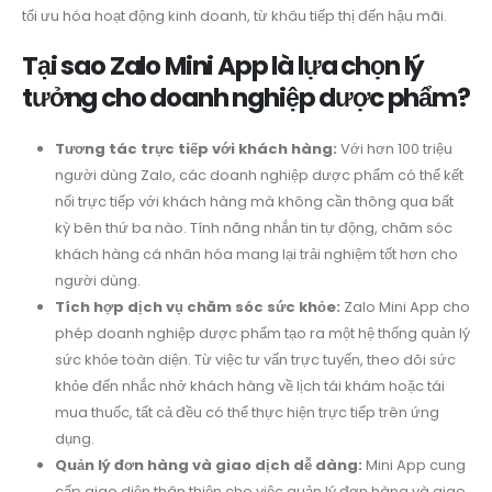
tối ưu hóa hoạt động kinh doanh, từ khâu tiếp thị đến hậu mãi.
Tại sao Zalo Mini App là lựa chọn lý
tưởng cho doanh nghiệp dược phẩm?
Tương tác trực tiếp với khách hàng:
Với hơn 100 triệu
người dùng Zalo, các doanh nghiệp dược phẩm có thể kết
nối trực tiếp với khách hàng mà không cần thông qua bất
kỳ bên thứ ba nào. Tính năng nhắn tin tự động, chăm sóc
khách hàng cá nhân hóa mang lại trải nghiệm tốt hơn cho
người dùng.
Tích hợp dịch vụ chăm sóc sức khỏe:
Zalo Mini App cho
phép doanh nghiệp dược phẩm tạo ra một hệ thống quản lý
sức khỏe toàn diện. Từ việc tư vấn trực tuyến, theo dõi sức
khỏe đến nhắc nhở khách hàng về lịch tái khám hoặc tái
mua thuốc, tất cả đều có thể thực hiện trực tiếp trên ứng
dụng.
Quản lý đơn hàng và giao dịch dễ dàng:
Mini App cung
cấp giao diện thân thiện cho việc quản lý đơn hàng và giao