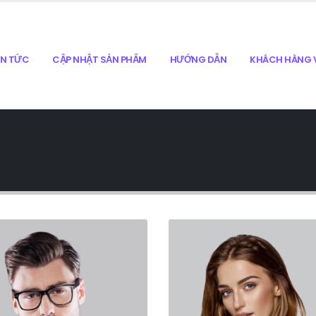
IN TỨC
CẬP NHẬT SẢN PHẨM
HƯỚNG DẪN
KHÁCH HÀNG V