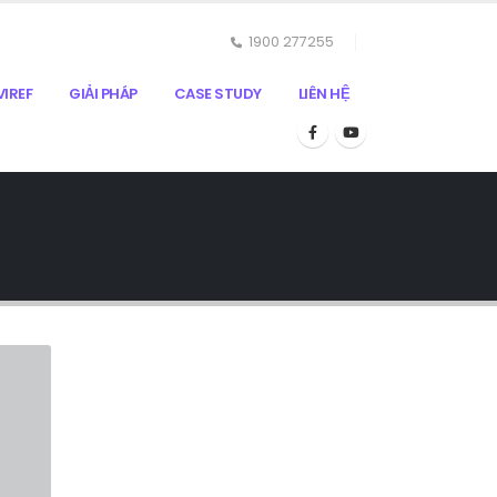
1900 277255
IREF
GIẢI PHÁP
CASE STUDY
LIÊN HỆ