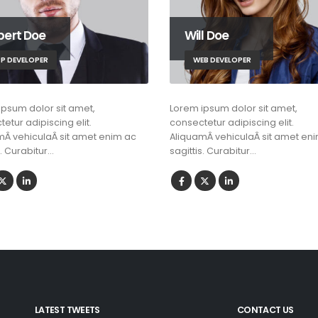
bert Doe
Will Doe
P DEVELOPER
WEB DEVELOPER
ipsum dolor sit amet,
Lorem ipsum dolor sit amet,
etur adipiscing elit.
consectetur adipiscing elit.
mÂ vehiculaÂ sit amet enim ac
AliquamÂ vehiculaÂ sit amet en
s. Curabitur…
sagittis. Curabitur…
LATEST TWEETS
CONTACT US