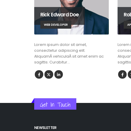
Rick Edward Doe
Ro
WEB DEVELOPER
AP
Lorem ipsum dolor sit amet,
Lorem 
consectetur adipiscing elit.
consect
AliquamÂ vehiculaÂ sit amet enim ac
Aliqua
sagittis. Curabitur…
sagitti
Get In Touch
NEWSLETTER