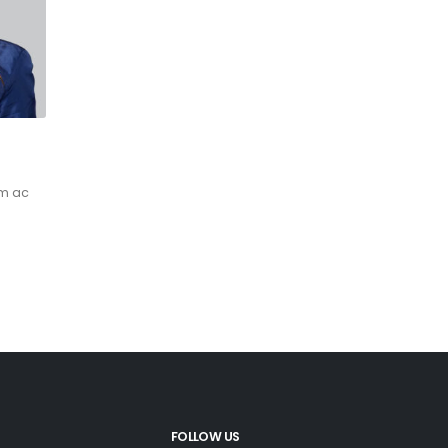
im ac
FOLLOW US