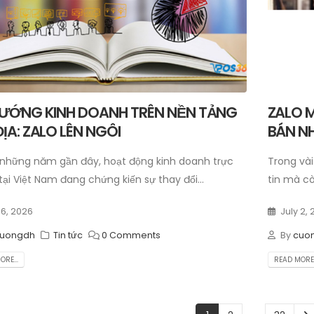
HƯỚNG KINH DOANH TRÊN NỀN TẢNG
ZALO M
ĐỊA: ZALO LÊN NGÔI
BÁN N
những năm gần đây, hoạt động kinh doanh trực
Trong vài
tại Việt Nam đang chứng kiến sự thay đổi...
tin mà cò
 6, 2026
July 2,
uongdh
Tin tức
0 Comments
By
cuo
RE...
READ MORE.
…