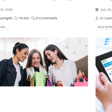
 31, 2026
July 29
uongdh
Tin tức
0 Comments
By
cuo
RE...
READ MORE.