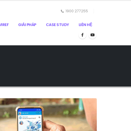
1900 277255
IREF
GIẢI PHÁP
CASE STUDY
LIÊN HỆ