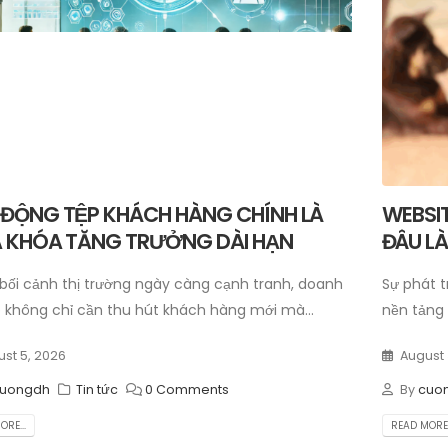
 ĐỘNG TỆP KHÁCH HÀNG CHÍNH LÀ
WEBSIT
A KHÓA TĂNG TRƯỞNG DÀI HẠN
ĐÂU L
bối cảnh thị trường ngày càng cạnh tranh, doanh
Sự phát 
 không chỉ cần thu hút khách hàng mới mà...
nền tảng 
st 5, 2026
August 
uongdh
Tin tức
0 Comments
By
cuo
RE...
READ MORE.