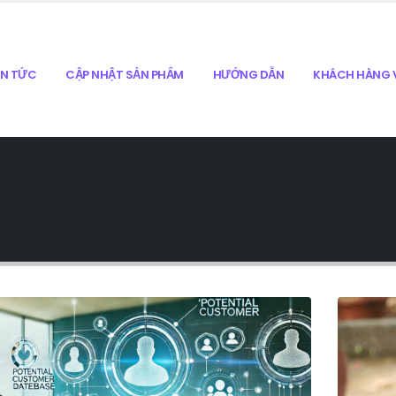
IN TỨC
CẬP NHẬT SẢN PHẨM
HƯỚNG DẪN
KHÁCH HÀNG V