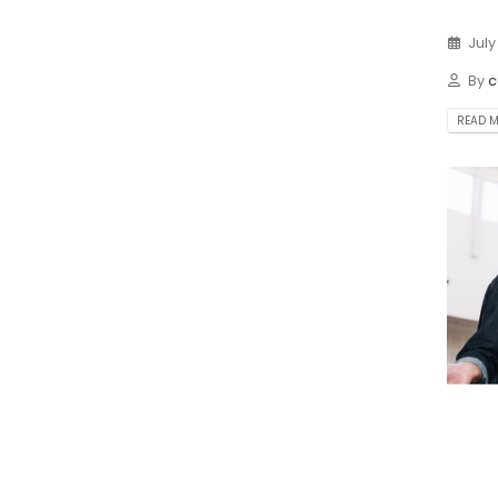
July
By
c
READ MO