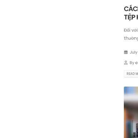
CÁC
TỆP
Đối vớ
thường
July
By
c
READ MO