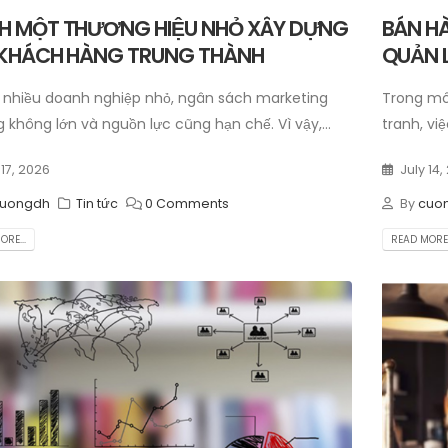
H MỘT THƯƠNG HIỆU NHỎ XÂY DỰNG
BÁN H
 KHÁCH HÀNG TRUNG THÀNH
QUẢN 
i nhiều doanh nghiệp nhỏ, ngân sách marketing
Trong mô
 không lớn và nguồn lực cũng hạn chế. Vì vậy,...
tranh, vi
 17, 2026
July 14
uongdh
Tin tức
0 Comments
By
cuo
RE...
READ MORE.