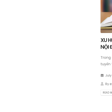
XU 
NỘI 
Trong 
tuyến 
July
By
c
READ MO