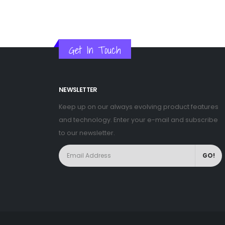
Get In Touch
NEWSLETTER
Keep up on our always evolving product features
and technology. Enter your e-mail and subscribe
to our newsletter.