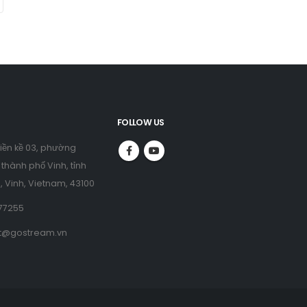
FOLLOW US
liền kề 03, phường
thành phố Vinh, tỉnh
, Vinh, Vietnam, 43100
77255
t@gostream.vn