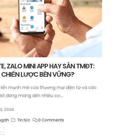
E, ZALO MINI APP HAY SÀN TMĐT:
À CHIẾN LƯỢC BỀN VỮNG?
triển mạnh mẽ của thương mại điện tử và các
số đang mang đến nhiều cơ...
3, 2026
ngdh
Tin tức
0 Comments
..