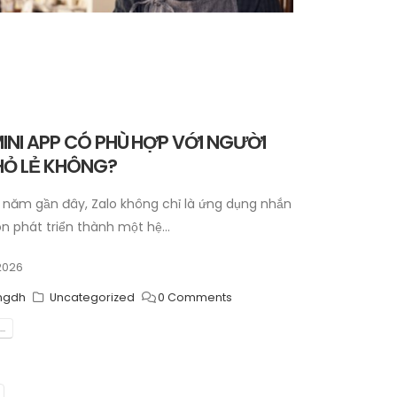
INI APP CÓ PHÙ HỢP VỚI NGƯỜI
HỎ LẺ KHÔNG?
 năm gần đây, Zalo không chỉ là ứng dụng nhắn
n phát triển thành một hệ...
 2026
ngdh
Uncategorized
0 Comments
..