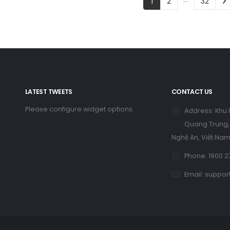
1
2
32
LATEST TWEETS
CONTACT US
Please configure widget options.
Address:
Khu 
Quang Trung, 
Nghệ An, Việt Nam
Phone:
1900 2
Email:
suppor